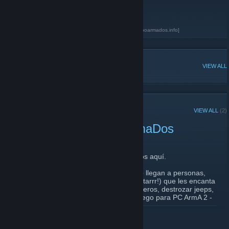
Port: 9987
Password: a2
Grupo Armados, Simulación táctica
[www.grupoarmados.info]
POPULAR DISCUSSIONS
VIEW ALL
RECENT ANNOUNCEMENTS
VIEW ALL
(2)
Bienvenidos al Grupo ArmaDos
February 26, 2013 -
JEFE_7PC
| 0 Comments
Por si no lo sabía, le explicaré qué hacemos aquí.
Somos un grupo de personas (¡algunos no llegan a personas,
pero otros son auténticas máquinas de matarrr!) que les encanta
pegar tiros, volar tanques, destruir helicópteros, destrozar jeeps,
matar generales… en resumen, jugar al juego para PC ArmA 2 -
ArmA 3.
READ MORE
Hay muchas formas de juego online en ArmA: CTF, Warfare,