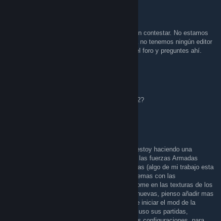
Fustero
Feb 1, 2020 @ 3:26am
Buenas che.bugarini. Sentimos la tardanza en contestar. No estamos
pendientes del grupo de steam. Que yo sepa no tenemos ningún editor
de mods pero te aconsejo que te pases por el foro y preguntes ahí.
mocoxas1
Jan 26, 2020 @ 8:57pm
hola buenas noches alguien juega aun arma 2?
che.bugarini
Sep 22, 2019 @ 8:28pm
Buen día a todos Grupo A2. Soy mexicano, estoy haciendo una
retexturización e intentando crear un mod de las fuerzas Armadas
Mexicanas, llevo buen avance con las texturas (algo de mi trabajo esta
en las capturas de mi perfil) pero tengo problemas con las
configuraciones. El mod lo comencé basándome en las texturas de los
uniformes de GREEF, ahora son totalmente nuevas, pienso añadir mas
unidades, terrestres y aéreas. posteriormente iniciar el mod de la
Armada de México. He visto su trabajo e incluso sus partidas,
¿Alguien de ustedes podría ayudarme con las configuraciones, para