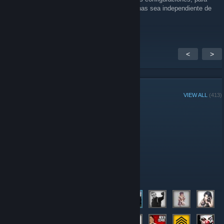
que el mod de las Fuerzas Armadas Mexicanas sea independiente de
otros mods? Saludos a todos!
<
>
GROUP MEMBERS
VIEW ALL
(413)
Group Player of the Week:
Administrators
Moderators