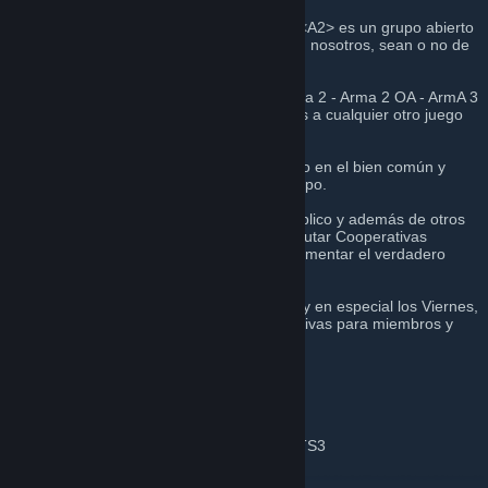
Fundado en 2009, El GRUPO ARMADOS <A2> es un grupo abierto
que invita a aquellos que deseen jugar con nosotros, sean o no de
una comunidad clan o bien por libre.
Nos enfocamos a simular con el juego Arma 2 - Arma 2 OA - ArmA 3
y otros simuladores, pero también jugamos a cualquier otro juego
disponible.
Rodéate de jugadores que piensan primero en el bien común y
entienden el significado del trabajo en equipo.
El Grupo ArmaDos dispone de servidor público y además de otros
servidores privados donde se pueden disfrutar Cooperativas
masivas para todo aquel que quiera experimentar el verdadero
juego en equipo y disfrutar de ArmA.
Tenemos misiones públicas todos los dias y en especial los Viernes,
también disponemos de actividades exclusivas para miembros y
reclutas.
Para mas información visitanos en:
http://store.steampowered.com
También puedes hablar con nosotros por TS3
Servidor de TS3
IP: 176.31.122.101