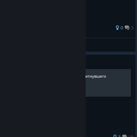
0
3
Seneca
Переглянути всі посібники
Посібник
Исповедь человека, комплитнувшего
Blockstorm
Хочу сказать, что
3
16