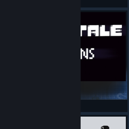
Переглянути предмети майстерні Steam
Undertale - the Ruins
Erga
Переглянути предмети майстерні Steam