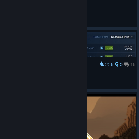
Загальні обговорення
226
0
16
Нагородити
Awesome Deal
ChrisG
Переглянути творчі роботи