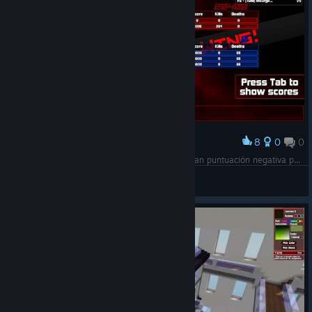
8
0
0
Нагородити
Si hacés muchas bajas, llega un punto que te dan puntuación negativa por alguna razón.
1caruxx
Переглянути знімки екрана