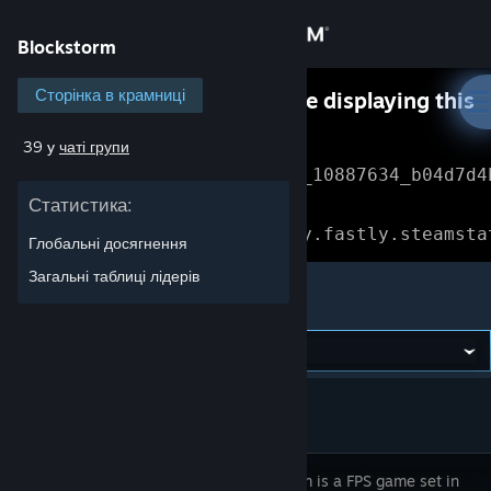
Увійти
Blockstorm
Крамниця
Сторінка в крамниці
Something went wrong while displaying this
content.
Refresh
39 у
чаті групи
Спільнота
Error Reference: 
Community_10887634_b04d7d4
Статистика:
Інформація
Loading chunk 1477 failed.

(missing: https://community.fastly.steamsta
Глобальні досягнення
Підтримка
Загальні таблиці лідерів
Blockstorm
Змінити мову
Завантажити мобільний застосунок Steam
Переглянути повну версію
Blockstorm is a FPS game set in