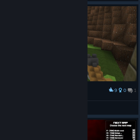
9
0
1
Нагородити
Declassed Element
Переглянути знімки екрана