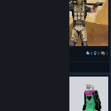
5
0
0
Нагородити
Lobby Legends (Original Artwork)
abowtie
Переглянути творчі роботи