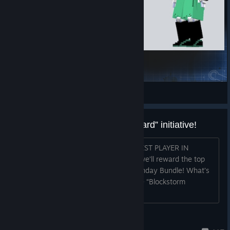
Ralseiiii
star
Переглянути предмети майстерні Steam
Don’t miss the “Blockstorm Reward” initiative!
PROVE THAT YOU ARE ONE OF THE BEST PLAYER IN
BLOCKSTORM AND WIN! Every week we’ll reward the top
10 players with an Indiegala Every Monday Bundle! What’s
the “Blockstorm Reward” initiative? The “Blockstorm
Reward” initiative will
BloodyladyRinoa