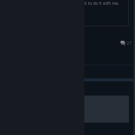
now, I'm trying to find players who want to do it with me.
Feel free to add me :)
Uomo Universalis
6 листоп. 2025 о 18:58
27
Загальні обговорення
Посібник
Star Wars Roleplay Guide