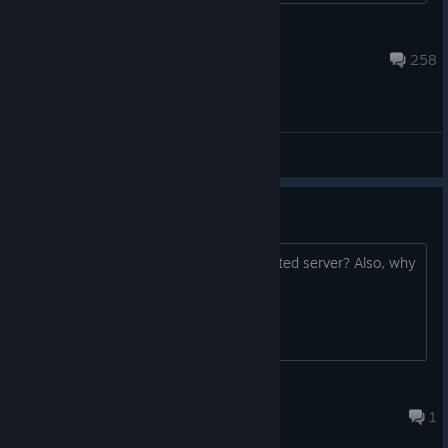
donzen
8 черв. 2025 о 19:32
258
Загальні обговорення
Dedicated server hosting
Is there a way for me to have a dedicated server? Also, why
not make the game free?
Gary Ghost ID
18 лип. о 6:09
1