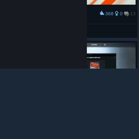
368
0
13
Нагородити
M4A4 Asiimov
Jake Green
Переглянути творчі роботи
© Valve Corporation. Усі права захищено. Усі
торговельні марки є власністю відповідних власників
у США та інших країнах.
Політика конфіденційності
|
Юридична інформація
|
Доступність
|
Угода
підписника Steam
|
Повернення коштів
|
Файли
cookie
184
0
25
Нагородити
Blockstorm Case Opening