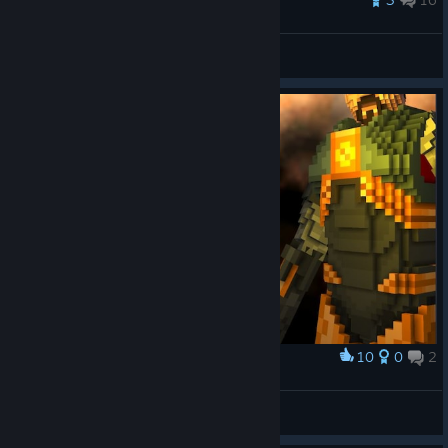
SceaTT
Переглянути всі посібники
10
0
2
Нагородити
D A M N
Carlwheezer
Переглянути творчі роботи