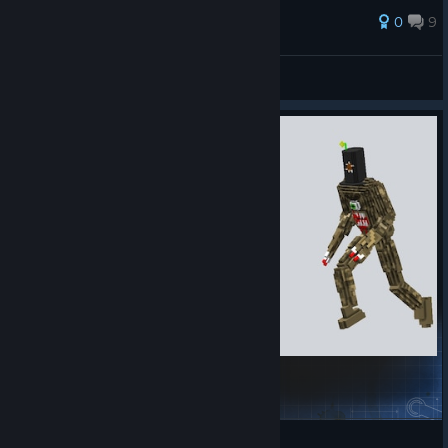
0
9
Marie
Переглянути всі посібники
Gnaar from SeriousSam
KAT_Editor