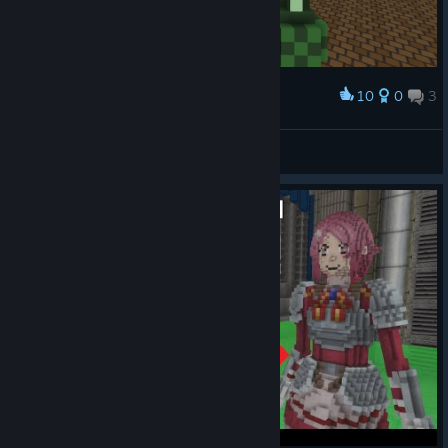
10
0
3
Нагородити
Declassed Element
Переглянути знімки екрана