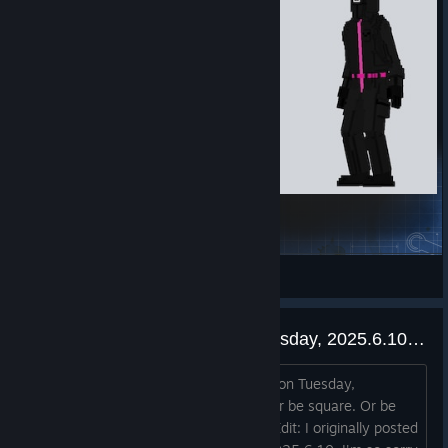
Squid Game Officer
Erga
Переглянути предмети майстерні Steam
Blockstorm 10 year reunion, Tuesday, 2025.6.10, at 6:30 pm EST
There is a Blockstorm 10 year reunion on Tuesday,
2025.6.10, at 6:30 pm EST Be there or be square. Or be
there and be square, idk, it's your life Edit: I originally posted