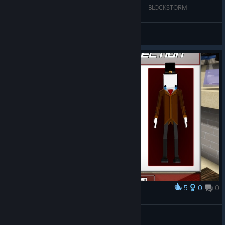
DEAD GAME comes back to life after 10 YEARS! - BLOCKSTORM
HD
Переглянути відео
5
0
0
Нагородити
Hatty!!!
FinnWinner Games
Переглянути знімки екрана