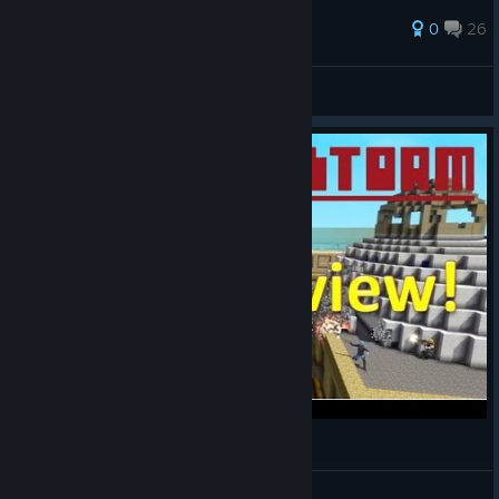
Оцінок: 30
0
26
Paimon
Переглянути всі посібники
Blockstorm: gaming review
1st.SgtCarter