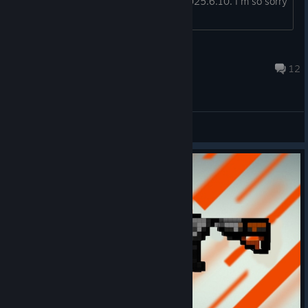
it as 2025.8.10. but it happened on 2025.6.10. I'm so sorry
for my typo
[duk] Ḡґø☺ṽƴ
23 верес. 2025 о 8:16
12
Загальні обговорення