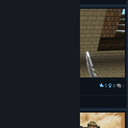
Переглянути предмети майстерні Steam
5
0
1
Нагородити
My fav skin 1
米科托 [m1koto]
Переглянути знімки екрана