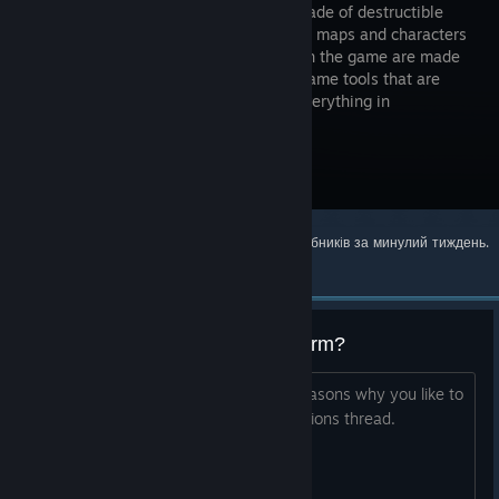
a world made of destructible
blocks. All maps and characters
included in the game are made
with the same tools that are
available to the public. You can build everything in
Blockstorm, and you can destroy it.
Відвідати сторінку в крамниці
Найпопулярніший вміст вiд спільноти та розробникiв за минулий тиждень.
(?)
Why do you like to play Blockstorm?
We would love to hear from you the reasons why you like to
play Blockstorm. This is NOT a suggestions thread.