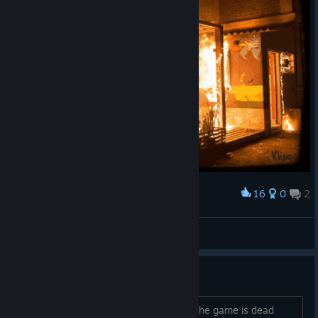
16
0
2
Нагородити
Blockstorm Badge Level 5
Khaio
Переглянути творчі роботи
Completing achievements
I'm looking to do achievements. Since the game is dead