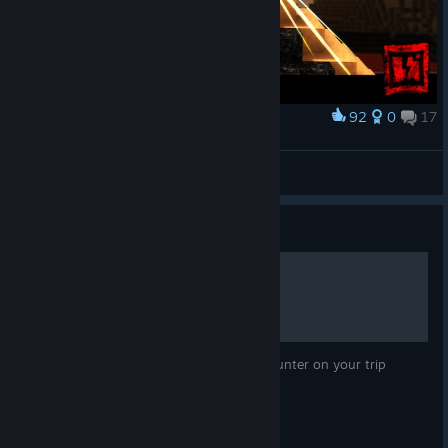
92
0
17
Нагородити
Blockstorm Wallpaper
peevishdave
Переглянути творчі роботи
Посібник
The People Of Blockstorm
This is a list of all the people you will encounter on your trip
through the servers of Blockstorm