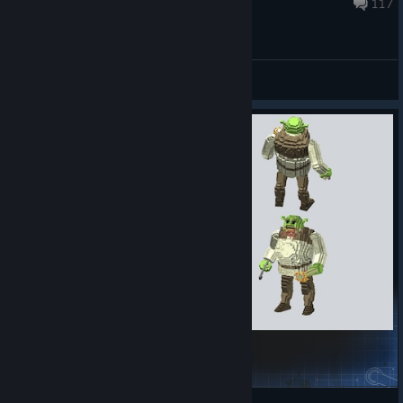
8 черв. 2025 о 19:35
117
Загальні обговорення
shrek
jannechu