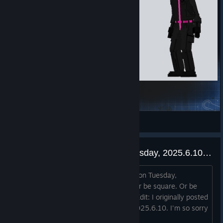
Squid Game Officer
Erga
Näytä Workshop-luomukset
Blockstorm 10 year reunion, Tuesday, 2025.6.10, at 6:30 pm EST
There is a Blockstorm 10 year reunion on Tuesday,
2025.6.10, at 6:30 pm EST Be there or be square. Or be
there and be square, idk, it's your life Edit: I originally posted
it as 2025.8.10. but it happened on 2025.6.10. I'm so sorry
for my typo