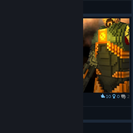
SceaTT
Näytä kaikki oppaat
10
0
2
Palkinto
D A M N
Carlwheezer
Näytä taideteokset
Opas