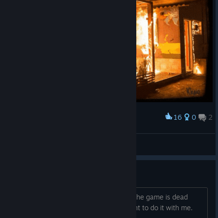
16
0
2
Palkinto
Blockstorm Badge Level 5
Khaio
Näytä taideteokset
Completing achievements
I'm looking to do achievements. Since the game is dead
now, I'm trying to find players who want to do it with me.