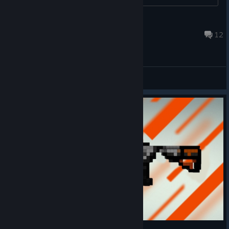
[duk] Ḡґø☺ṽƴ
23.9.2025 klo 8.16
12
Yleiset keskustelut