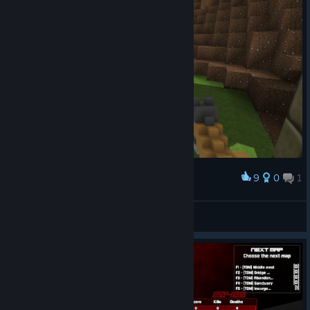
9
0
1
Palkinto
Declassed Element
Näytä kuvakaappaukset