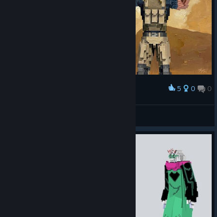
5
0
0
Palkinto
Lobby Legends (Original Artwork)
abowtie
Näytä taideteokset