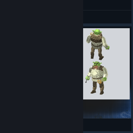
Yleiset keskustelut
shrek
jannechu
Näytä Workshop-luomukset