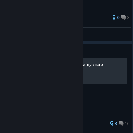
0
3
Seneca
Näytä kaikki oppaat
Opas
Исповедь человека, комплитнувшего
Blockstorm
Хочу сказать, что
3
16