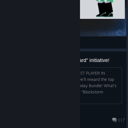
Ralseiiii
star
Näytä Workshop-luomukset
Don’t miss the “Blockstorm Reward” initiative!
PROVE THAT YOU ARE ONE OF THE BEST PLAYER IN
BLOCKSTORM AND WIN! Every week we’ll reward the top
10 players with an Indiegala Every Monday Bundle! What’s
the “Blockstorm Reward” initiative? The “Blockstorm
Reward” initiative will
BloodyladyRinoa
8.6.2025 klo 19.35
117