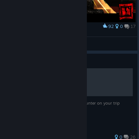
92
0
17
Palkinto
Blockstorm Wallpaper
peevishdave
Näytä taideteokset
Opas
The People Of Blockstorm
This is a list of all the people you will encounter on your trip
through the servers of Blockstorm
30 arvostelua
0
26