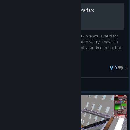
Sammy's Guide to Trench Warfare
Are you bored of actually playing the game? Are you a nerd for
history or are you just bad with aiming! Not to worry! I have an
idea that'll take away at least half an hour of your time to do, but
it may or may not be worth it!
0
4
Senor Jalapeno
Näytä kaikki oppaat