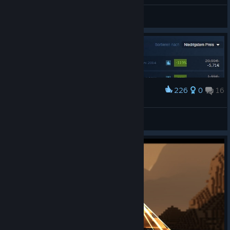
Yleiset keskustelut
226
0
16
Palkinto
Awesome Deal
ChrisG
Näytä taideteokset