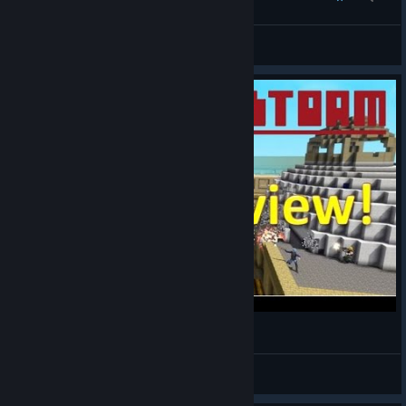
Paimon
Näytä kaikki oppaat
Blockstorm: gaming review
1st.SgtCarter
Näytä videot