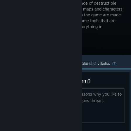
a world made of destructible
blocks. All maps and characters
included in the game are made
with the same tools that are
available to the public. You can build everything in
Blockstorm, and you can destroy it.
Mene kauppasivulle
Suosituin yhteisön luoma ja virallinen sisältö tältä viikolta.
(?)
Why do you like to play Blockstorm?
We would love to hear from you the reasons why you like to
play Blockstorm. This is NOT a suggestions thread.