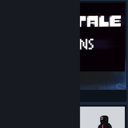
Undertale - the Ruins
Erga
Näytä Workshop-luomukset