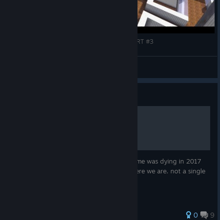
Blockstorm - Map Improvisation Timelapse - PART #3
Seneca
Näytä videot
Opas
Well well.
Its dead; who coulda figured. I said the game was dying in 2017
because of its toxic community and well here we are. not a single
soul online.
0
9