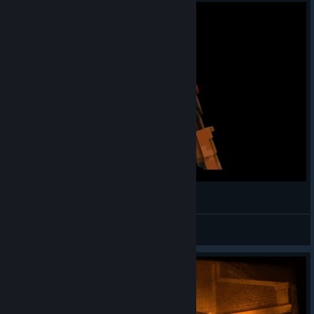
Blockstorm - Map Trailer
Seneca
Näytä videot