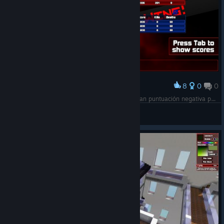
8
0
0
Palkinto
Si hacés muchas bajas, llega un punto que te dan puntuación negativa por alguna razón.
1caruxx
Näytä kuvakaappaukset