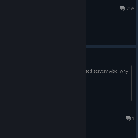
donzen
8.6.2025 klo 19.32
258
Yleiset keskustelut
Dedicated server hosting
Is there a way for me to have a dedicated server? Also, why
not make the game free?
Gary Ghost ID
18.7. klo 6.09
1