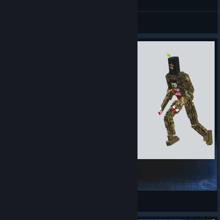
Marie
Näytä kaikki oppaat
Gnaar from SeriousSam
KAT_Editor
Näytä Workshop-luomukset