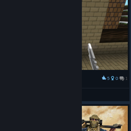
5
0
1
Palkinto
My fav skin 1
米科托 [m1koto]
Näytä kuvakaappaukset