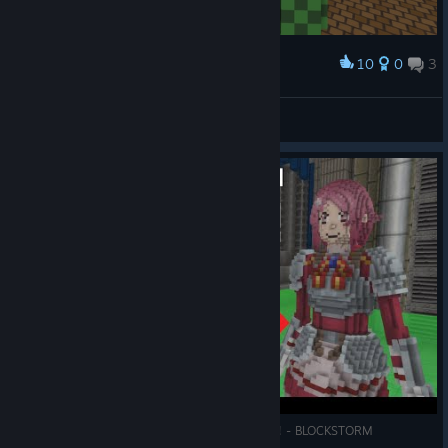
10
0
3
Palkinto
Declassed Element
Näytä kuvakaappaukset
DEAD GAME comes back to life after 10 YEARS! - BLOCKSTORM