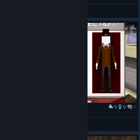
HD
Näytä videot
5
0
0
Palkinto
Hatty!!!
FinnWinner Games
Näytä kuvakaappaukset