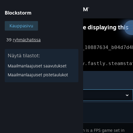
Kirjaudu sisään
Blockstorm
Kauppa
Kauppasivu
Something went wrong while displaying this
content.
Refresh
39
ryhmächatissa
Yhteisö
Error Reference: 
Community_10887634_b04d7d4
Näytä tilastot:
Tietoa
Loading chunk 1477 failed.

(missing: https://community.fastly.steamsta
Maailmanlaajuiset saavutukset
Tuki
Maailmanlaajuiset pistetaulukot
Blockstorm
Vaihda kieli
Hanki Steam-mobiilisovellus
Näytä työpöytäsivusto
Blockstorm is a FPS game set in