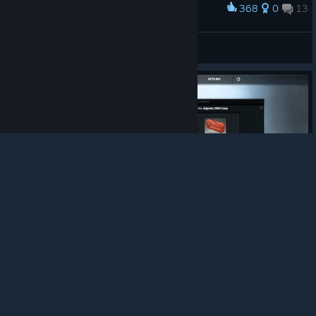
368
0
13
Palkinto
M4A4 Asiimov
Jake Green
Näytä taideteokset
© Valve Corporation. Kaikki oikeudet pidätetään.
Kaikki tavaramerkit ovat omistajiensa omaisuutta
Yhdysvalloissa ja kaikkialla maailmassa.
Tietosuojakäytäntö
|
Juridiset tiedot
|
Helppokäyttötoiminnot
|
Steam-tilaussopimus
|
Hyvitykset
|
Evästeet
184
0
25
Palkinto
Blockstorm Case Opening
DesuNuts
Näytä taideteokset