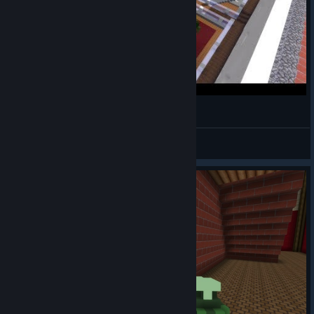
Blockstorm - Map Improvisation Timelapse
Seneca
Näytä videot