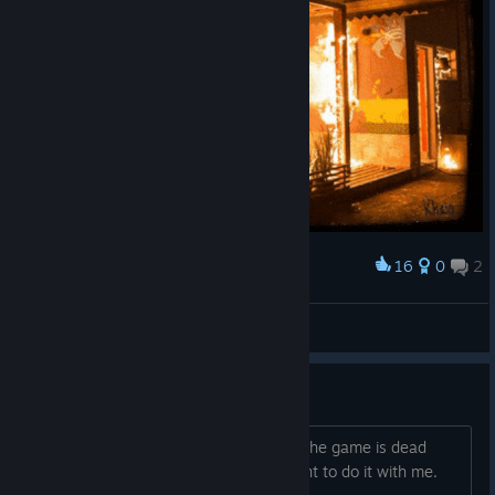
16
0
2
어워드
Blockstorm Badge Level 5
Khaio
아트워크 보기
Completing achievements
I'm looking to do achievements. Since the game is dead
now, I'm trying to find players who want to do it with me.