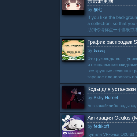
景最新更新
by
猫七
If you like the backgroun
a collection, so th
助到你请你点一个喜欢或者收
График распродаж S
by
𝖉𝖊𝖊𝖕𝖘𝖞
Это руководство — уни
и ожидаемыми скидками
все крупные сезонные р
заранее планировать пок
Коды для установки
by
Ashy Hornet
Без какой-либо воды код
Активация Oculus (M
by
fedikoff
Купили VR-очки Oculus 