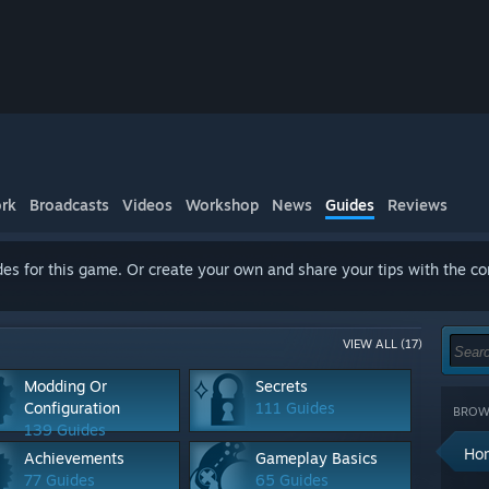
rk
Broadcasts
Videos
Workshop
News
Guides
Reviews
es for this game. Or create your own and share your tips with the c
VIEW ALL (17)
Modding Or
Secrets
Configuration
111 Guides
BROWS
139 Guides
Ho
Achievements
Gameplay Basics
77 Guides
65 Guides