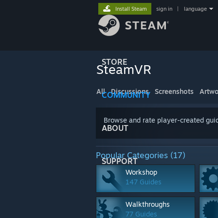
Install Steam
sign in
|
language
STORE
SteamVR
All
Discussions
Screenshots
Artwo
COMMUNITY
Browse and rate player-created guid
ABOUT
Popular Categories (17)
SUPPORT
Workshop
147 Guides
Walkthroughs
77 Guides