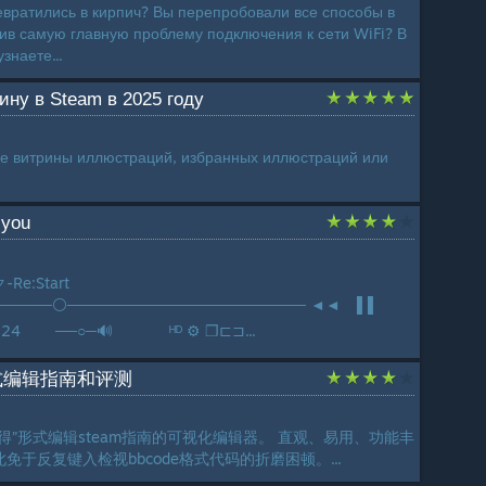
ревратились в кирпич? Вы перепробовали все способы в
шив самую главную проблему подключения к сети WiFi? В
знаете...
ину в Steam в 2025 году
ке витрины иллюстраций, избранных иллюстраций или
 you
Re:Start
─────⚪────────────────────── ◄◄⠀▐▐
:24 ──○─🔊⠀ ᴴᴰ ⚙ ❐⊏⊐...
式编辑指南和评测
得”形式编辑steam指南的可视化编辑器。 直观、易用、功能丰
于反复键入检视bbcode格式代码的折磨困顿。...