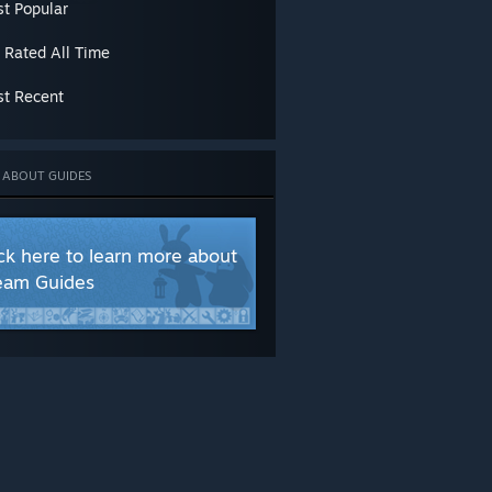
t Popular
 Rated All Time
t Recent
 ABOUT GUIDES
ick here to learn more about
eam Guides