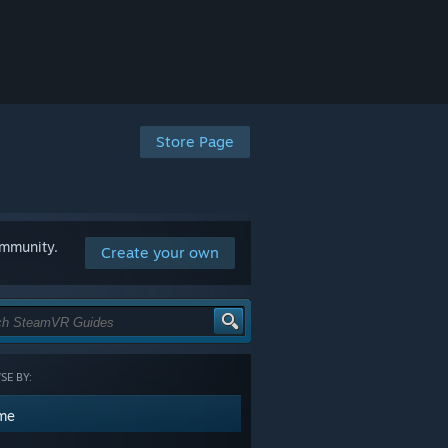
Store Page
ommunity.
Create your own
E BY:
me