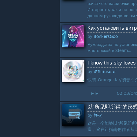
из-за чего ваши очки п
Интернете, так и не ре
данном руководстве вы у
Как установить витр
by
BonkersGoo
Руководство по установ
мастерской в Steam...
I know this sky loves
by
💕Siriusฅ ฅ
快晴-Orangestar/初音ミク-
────────────────
⠀►►⠀⠀ ⠀02:03/04
以“所见即所得”的形
by
静火
这是一个能够以“所见即所
富，旨在让指南创作者从此免