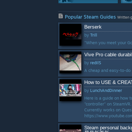
Characters
Popular Steam Guides
59 Guides
Written 
Berserk
Crafting
by
Trill
43 Guides
"When you meet your God,
Multiplayer
Vive Pro cable durabi
36 Guides
by
redilS
Weapons
A cheap and easy-to-do m
27 Guides
How to USE & CREATE
by
LunchAndDinner
Here is a guide on how t
"controller" on SteamVR
Currently works on Quest
https://www.youtube.com
Steam personal bac