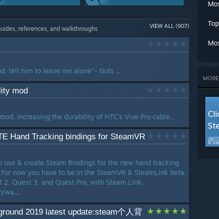
Mos
Story Or Lore
Game Modes
Top
VIEW ALL (907)
47 Guides
43 Guides
guides, references, and walkthroughs
Mos
Trading
Loot
43 Guides
36 Guides
 tell him to leave me alone"- Guts ...
MORE
Co-op
Maps Or Levels
lity mod
34 Guides
30 Guides
Cl
Classes
od, increasing the durability of HTC's Vive Pro cable...
St
25 Guides
 Hand Tracking bindings for SteamVR
o use & create Steam Bindings for the new hand tracking
. For now you have to be in the SteamVR & SteamLink beta.
 2, Quest 3, and Quest Pro, with Steam Link.
/wa...
kground 2019 latest update:steam个人背