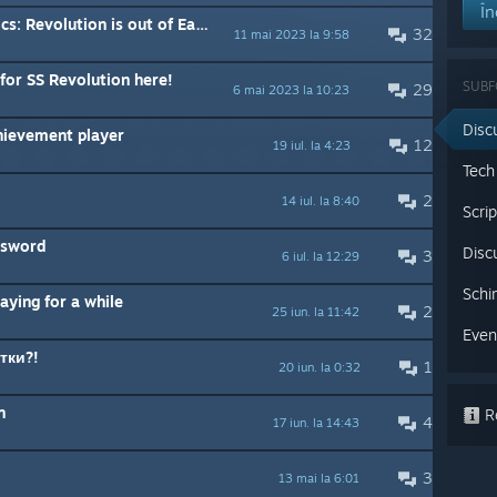
În
evolution is out of Early Access!
32
11 mai 2023 la 9:58
for SS Revolution here!
SUB
29
6 mai 2023 la 10:23
Disc
hievement player
12
19 iul. la 4:23
Tech
2
14 iul. la 8:40
Scrip
assword
Discu
3
6 iul. la 12:29
Schi
laying for a while
2
25 iun. la 11:42
Even
тки?!
1
20 iun. la 0:32
n
Re
4
17 iun. la 14:43
3
13 mai la 6:01