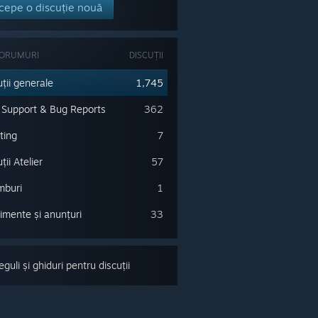
cepe o discuție nouă
FORUMURI
DISCUȚII
uții generale
1,745
 Support & Bug Reports
362
ting
7
ții Atelier
57
mburi
1
imente și anunțuri
33
guli și ghiduri pentru discuții