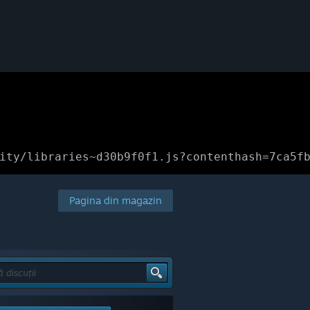
ity/libraries~d30b9f0f1.js?contenthash=7ca5f
Pagina din magazin