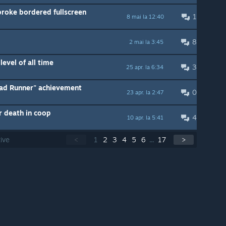
roke bordered fullscreen
1
8 mai la 12:40
8
2 mai la 3:45
evel of all time
3
25 apr. la 6:34
Road Runner" achievement
0
23 apr. la 2:47
 death in coop
4
10 apr. la 5:41
ive
<
1
2
3
4
5
6
...
17
>