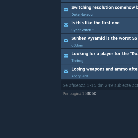
Switching resolution somehow b
Duke Nukegg
is this like the first one
Cyber Witch ~
Sunken Pyramid is the worst SS l
d0dom
Looking for a player for the "
Theirog
Losing weapons and ammo after
Angry Bird
Se afișează
1
-
15
din
249
subiecte act
Per pagină:
15
30
50