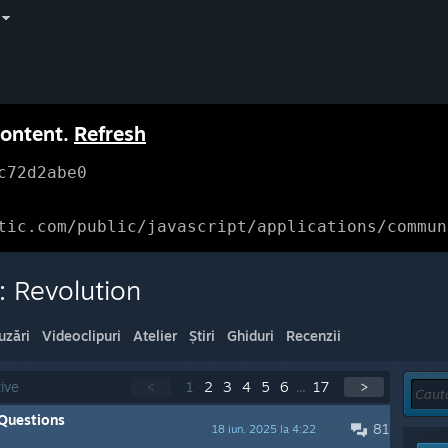
content.
Refresh
c72d2abe0
tic.com/public/javascript/applications/commun
: Revolution
uzări
Videoclipuri
Atelier
Știri
Ghiduri
Recenzii
ive
<
1
2
3
4
5
6
...
17
>
Questions
81
18 iun. 2025 la 4:22