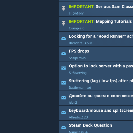
IMPORTANT:
Serious Sam Classics: R
IIIIDANNYIIII
IMPORTANT:
Mapping Tutorials 
Giampiero
Looking for a "Road Runner" ac
Brenders Tarvik
FPS drops
Scalpi фыр
Option to lock server with a p
SirSwerving
Stuttering (lag / low fps) after p
Battleman_tot
Давайте сыграем в кооп сюже
isbn2
keyboard/mouse and splitscree
Alfredox123
Steam Deck Question
Nameless64