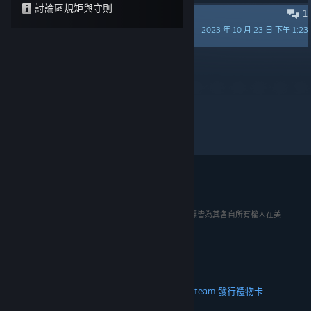
討論區規矩與守則
1
***** BURNER changelog *****
2023 年 10 月 23 日 下午 1:23
TecmibaBuild1
15
30
50
每頁顯示：
© 2026 Valve Corporation。版權所有。所有商標皆為其各自所有權人在美
國與其它國家（地區）之財產。
所有價格均包含增值稅（如適用）。
取得行動應用程式
STEAM
關於 Steam
Steam 訂戶協議
Steamworks
Steam 發行
禮物卡
VALVE