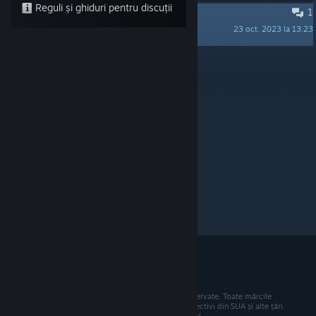
Reguli și ghiduri pentru discuții
1
***** BURNER changelog *****
23 oct. 2023 la 13:23
TecmibaBuild1
Per pagină:
15
30
50
© 2026 Valve Corporation. Toate drepturile rezervate. Toate mărcile
comerciale sunt proprietatea deținătorilor respectivi din SUA și alte țări.