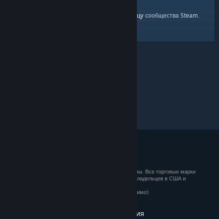
главную страницу
Вы можете вернуться на
сообщества Steam.
© 2026 Valve Corporation. Все права сохранены. Все торговые марки
являются собственностью соответствующих владельцев в США и
других странах.
Все цены указаны с учётом НДС (если применимо).
Установить мобильные приложения