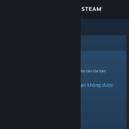
Đăng nhập
Cửa hàng
Cộng đồng
Lỗi
Thông tin
Xin thứ lỗi!
Đã có lỗi xảy ra trong quá trình xử lí yêu cầu của bạn:
Hỗ trợ
Vật phẩm này đã bị ẩn hoặc bạn không được
Thay đổi ngôn ngữ
quyền xem.
Cài ứng dụng Steam di động
Xem web cho desktop