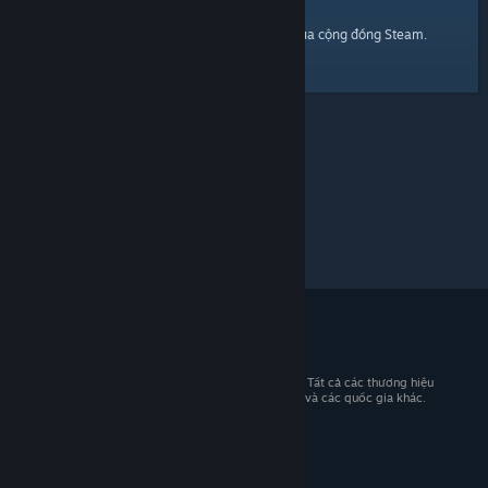
trang chủ
Đây là một đường dẫn đến
của cộng đồng Steam.
© 2026 Valve Corporation. Bảo lưu mọi quyền. Tất cả các thương hiệu
là tài sản của chủ sở hữu tương ứng tại Hoa Kỳ và các quốc gia khác.
Giá đã bao gồm VAT (nếu có).
Tải ứng dụng di động
STEAM