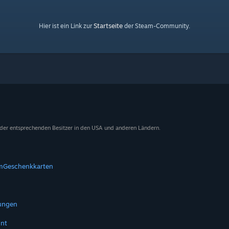
Startseite
Hier ist ein Link zur
der Steam-Community.
 der entsprechenden Besitzer in den USA und anderen Ländern.
m
Geschenkkarten
tungen
nt