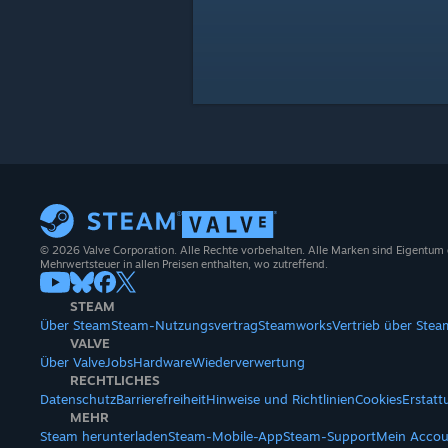
© 2026 Valve Corporation. Alle Rechte vorbehalten. Alle Marken sind Eigentum
Mehrwertsteuer in allen Preisen enthalten, wo zutreffend.
STEAM
Über Steam
Steam-Nutzungsvertrag
Steamworks
Vertrieb über Stea
VALVE
Über Valve
Jobs
Hardware
Wiederverwertung
RECHTLICHES
Datenschutz
Barrierefreiheit
Hinweise und Richtlinien
Cookies
Erstat
MEHR
Steam herunterladen
Steam-Mobile-App
Steam-Support
Mein Accou