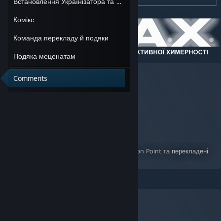
Встановлення Українізатора та патчи
Комікс
Команда перекладу й подяки
Подяка меценатам
Comments
Українізація F.E.A.R. Extraction Point
A Guide for F.E.A.R.: Extraction Point
By:
SuNightFox UA \ Темний-Ф
Повна текстова локалізація F.E.A.R. Extraction Point та перекладені
текстури.