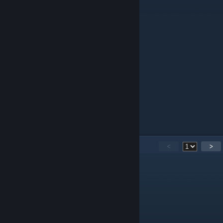
andrii11100 - ₴856
forzasteel - ₴50
Від котика - ₴40
old_gamer_store - ₴50
Сіверський - ₴50
Від другого котика - ₴40
Харциз - ₴111
_alchemic_ - ₴200
Від третього котика - ₴250
Від четвертого котика - ₴40
Євген Ілюхін - ₴100
Skrom_ua - ₴100
Олександр Азаров - ₴100
62
Comments
<
>
The.Dunwich
Jun 25 @ 7:25am
Дякую за переклад!