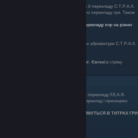
Особлива подяка
Piggsy
без якого не було б перекладу С.Т.Р.А.Х.
Дякую тобі за можливість та за інструкцію по перекладу гри. Також
за шрифти!
В якості подяки
посилання посібник для перекладу ігор на різних
рушіях
.
[ukrainizer.netlify.app]
Подяка
Rosbyshak
та
Андрію
за адаптацію абревіатури С.Т.Р.А.Х.
Дякую донатерам під час перекладу:
Favler
,
Євген
(зі стріму
@3dll(Антон)#9331),
_KrUaSuN_
Подяка меценатам
Дякую, меценатам за фінансову підтримку перекладу F.E.A.R.
Кожен ваш донат мотивує продовжувати переклад і прискорює
завершення процесу.
НОВІ МЕЦЕНАТИ БІЛЬШЕ НЕ ДОДАВАТИМУТЬСЯ В ТИТРАХ ГРИ
ЗА ПОЖЕРТВИ
Favler (vafelka) - ₴15
Олена Акентьєва - ₴20