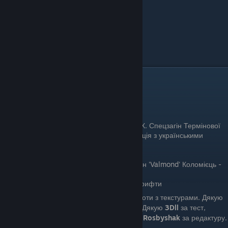
Команда перекладу й подяки
SuNightFox Team
SuNightFox - Керівник і перекладач
B1k3R - Адаптація логотипа (С.Т.Р.А.Х. Спецзагін Термінової
Розвідки Активної Химерності), інструкція з українськими
літерами, текстувальник
Cos2- Помічник
Cos2, Rosbyshak, Parapando, Валентин 'Valmond' Коломієць -
Редактура
Piggsy - Інструкція по перекладу та шрифти
Дякую
B1k3R
за логотип і за подальші роботи з текстурами. Дякую
Cos2 за допомогу, підтримку й редактуру. Дякую
3Dll
за тест,
допомогу й просування перекладу. Дякую
Rosbyshak
за редактуру.