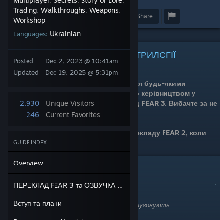
Multiplayer
Secrets
Story or Lore
,
,
,
Trading
Walkthroughs
Weapons
,
,
,
Award
Favorite
Share
Workshop
Ukrainian
Languages:
ПЕРЕКЛАД FEAR 3 та ОЗВУЧКА ТРИЛОГІЇ
Posted
Dec 2, 2023 @ 10:41am
СКАСОВАНО
Updated
Dec 19, 2025 @ 5:31pm
Автор більше не має бажання займатися будь-якими
перекладами. А тому й озвучка під його керівництвом у
майбутньому не можлива, як і переклад FEAR 3. Вибачте за не
2,930
Unique Visitors
виправдані очікування.
246
Current Favorites
Поки що підтримується оновлення перекладу FEAR 2, коли
будуть готові новві текстури.
GUIDE INDEX
Overview
Вступ та плани
ПЕРЕКЛАД FEAR 3 та ОЗВУЧКА ТРИЛОГІЇ СКАСОВАНО
Originally posted by
Пакстон Фетель
:
Вступ та плани
Він заслуговує Українізатор. Вони всі заслуговують
Українізатор.