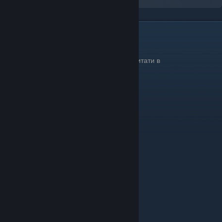
Комікс
Комікс є передісторією гри.
Повністю перекладений комікс можна почитати в
DISCORD
сервері.
[discord.com]