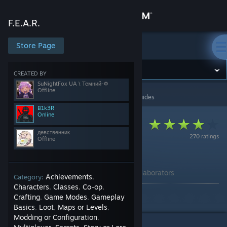
Sign in
F.E.A.R.
Store
Store Page
F.E.A.R.
Community
CREATED BY
SuNightFox UA \ Темний-Ф
Offline
F.E.A.R.
>
Guides
>
SuNightFox UA \ Темний-Ф's Guides
About
B1k3R
Online
Support
девственник
270 ratings
Offline
Change language
Українізація F.E.A.R.
By SuNightFox UA \ Темний-Ф and 2 collaborators
Achievements
Get the Steam Mobile App
Category:
,
Characters
Classes
Co-op
,
,
,
Crafting
Game Modes
Gameplay
,
,
Переклад F.E.A.R.
View desktop website
Basics
Loot
Maps or Levels
,
,
,
Modding or Configuration
,
42