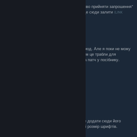
Після реєстрації на діскорді пише "неможливо прийняти запрошення"
довелося качати з кацапського сайту , краще сюди залити
{LINK
або на гугл диск
REMOVED}
SuNightFox UA \ Темний-Ф
[author]
Sep 25, 2025 @ 4:42am
Дякую, BenBaerProjects, це дійсно файний мод. Але я поки не можу
оновити архів українізаора, бо з моїм архівом це трабли для
NexusMod. Я просто закріплю посилання на патч у посібнику.
SuNightFox UA \ Темний-Ф
[author]
Sep 25, 2025 @ 3:52am
Добре, пізніше ознайомлюся що воно таке.
BenBaerProjects
Sep 25, 2025 @ 3:42am
Зараз вийшов Echo Patch 2025 - ви можете додати сюди його
посилання, він значно спрощує в тому числі розмір шрифтів.