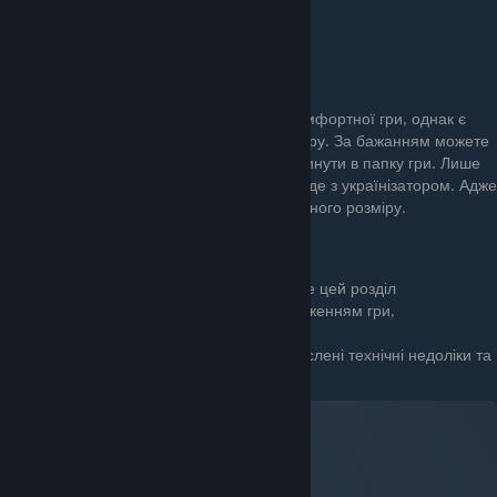
теку гри
ПРИЄМНОЇ УКРАЇНІЗАЦІЇ
Фан-патч ECHO PATCH
[github.com]
Українізатор уже має виправлення для комфортної гри, однак є
фанатський патч, який суттєво покращує гру. За бажанням можете
його встановити. Файли архіва просто закинути в папку гри. Лише
видаліть файл FEARL_1920.Arch00, що йде з українізатором. Адже
ECHO PATCH і так підтягує субтитри потрібного розміру.
Патчи присутні в архіві
— якщо встановили ECHO PATCH ігноруйте цей розділ
Якщо у вас виникнуть складності з проходженням гри,
скористайтеся цими посібниками.
Сайт
- у якому перечислені технічні недоліки та
[www.pcgamingwiki.com]
всі можливі патчи на гру.