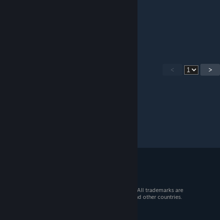
BenBaerProjects
Sep 25, 2025 @ 3:41am
Дякую за роботу.
<
>
© 2026 Valve Corporation. All rights reserved. All trademarks are
property of their respective owners in the US and other countries.
VAT included in all prices where applicable.