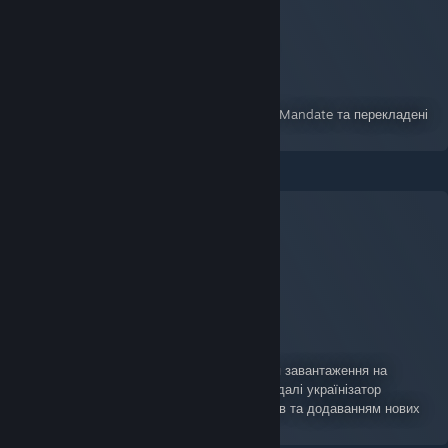
Українізація F.E.A.R. Perseus Mandate
A Guide for F.E.A.R.: Perseus Mandate
By:
SuNightFox UA \ Темний-Ф
Повна текстова локалізація F.E.A.R. Perseus Mandate та перекладені
текстури.
Українізатор FEAR 2 - СТРАХ 2
A Guide for F.E.A.R. 2: Project Origin
By:
SuNightFox UA \ Темний-Ф
Українізатор до FEAR 2 тепер доступний для завантаження на
NexusMods. Повна текстова локалізація, надалі українізатор
оновлюватиметься за відгуками користувачів та додаванням нових
перекладених текстур.