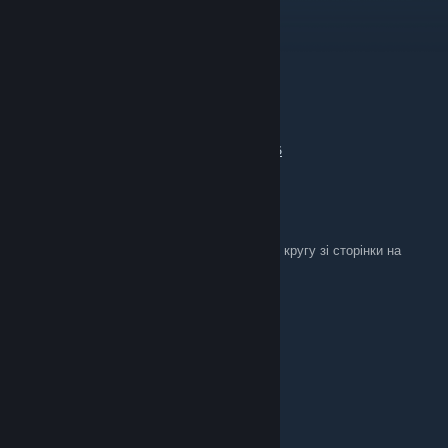
Dziad Ufolud
Mar 2 @ 7:22am
дяка
SuNightFox UA \ Темний-Ф
[author]
Jan 4 @ 11:10am
https://www.nexusmods.com/fear/mods/146
_VALR_
Jan 4 @ 10:55am
де мені знайти сам файл? бо мене кидає по кругу зі сторінки на
сторінку
OlegKorabel
Dec 29, 2025 @ 10:56am
дякую.
walera000
Oct 9, 2025 @ 11:54am