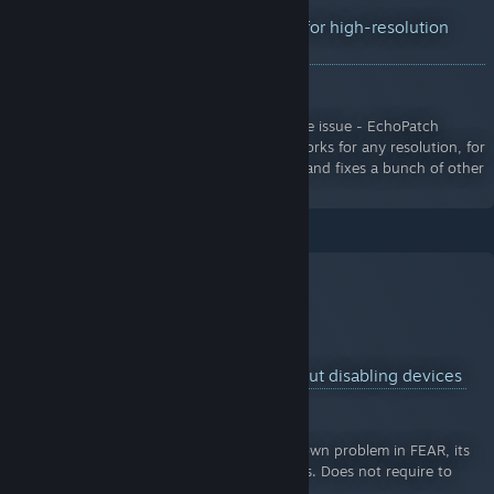
How to fix the small subtitles font size for high-resolution
screens
A Guide for F.E.A.R.
By:
montonero
IMPORTANT: There's finally a better fix to the issue - EchoPatch
https://github.com/Wemino/EchoPatch . It works for any resolution, for
the main game and expansions, scales HUD and fixes a bunch of other
issues. Use it.
Fix for Logitech/HID FPS problem without disabling devices
A Guide for F.E.A.R.
By:
Methanhydrat
An easy to install fix for the FPS drop/slowdown problem in FEAR, its
expansions and Condemned: Criminal Origins. Does not require to
disable any HID devices.