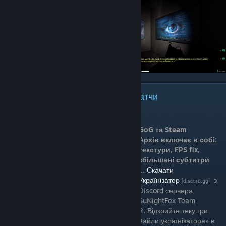
Встановлення Українізатора та патчи
Українізатор F.E.A.R.
Українізатор підтримує обидва версії: GoG та Steam
Архів включає в собі:
текстури, FPS fix,
збільшені субтитри
1.
Скачати
Українізатор
з
[discord.gg]
Discord сервера
SuNightFox Team
2. Відкрийте теку гри
3. Відкрийте архів та перемістіть вміст з «Файли українізатора» в