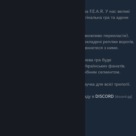
Дякую, що завітали в посібник Українізатора F.E.A.R. У нас великі
плани на переклад усієї трилогії серії. Оригінальна гра та адони
повністю готові.
Керування геймпада та мережевої гри (неможливо перекласти).
Не виключено, що були пропущені не перекладені репліки ворогів,
будь ласка, повідомте про них, якщо зіштовхнетеся з ними.
На жаль, мережева гра, не працює. Мережева гра буде
перекладена, якщо він буде живий серед Українських фанатів.
Інакше нема сенсу працювати над не потрібним сегментом.
У майбутньому обов’язково планується озвучка для всієї трилогії.
Слідкуйте за новинами оновлення перекладу в
DISCORD
[discord.gg]
сервером з перекладами ігор.