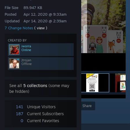
File Size
89.947 KB
Posted
Apr 12, 2020 @ 9:33am
Updated
Apr 14, 2020 @ 2:39am
7 Change Notes
( view )
CREATED BY
iworra
Online
jtrojan
Offline
See all
5 collections
(some may
be hidden)
Award
Favorite
Share
141
Unique Visitors
187
Current Subscribers
Add to Collection
0
Current Favorites