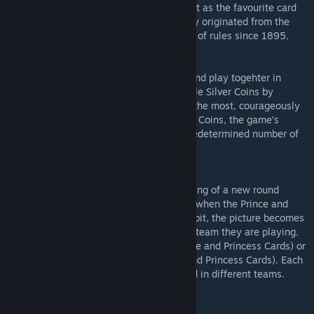
to replace the extremely popular game Skat as the favourite card
game of the Germans. Doppelkopf probably originated from the
game “Schafkopf”, which already had a set of rules since 1895.
GAME PRINCIPLE
Dive into a series of exciting card battles and play togehter in
everchanging teams! You must gain valuable Silver Coins by
skillfully using your cards. Whoever gains the most, courageously
encountering their opponents, wins Golden Coins, the game’s
victory points. The first player to earn a predetermined number of
Gold Coins wins the game!
THE TWIST
The twist of the game is that at the beginning of a new round
players do not know their teammate. Only when the Prince and
Princess Cards (“Team”) are laid out bit by bit, the picture becomes
clearer and the players recognize in which team they are playing.
In Team Prince/Princess (players with Prince and Princess Cards) or
in Team Without (players without Prince and Princess Cards). Each
round of the game is played differently and in different teams.
---------- <japanese> -----------