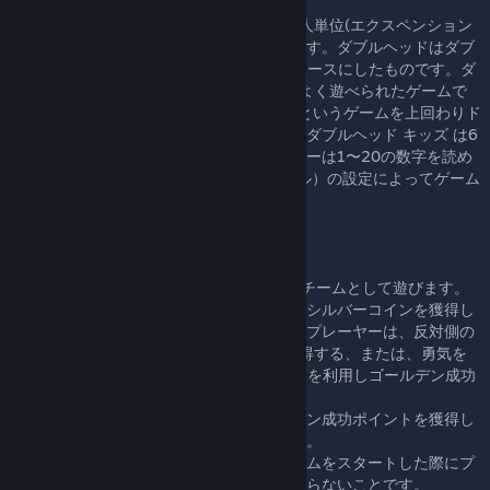
ダブルヘッド キッズ(Doublehead Kids)は4人単位(エクスペンション
ゲームは6人が遊べる)で遊ぶカードゲームです。ダブルヘッドはダブ
ルコップ(Doppelkopf)という家庭ゲームをベースにしたものです。ダ
ブルコップというのは1895年からドイツでよく遊べられたゲームで
あり、様々な形式があります。現在、SKATというゲームを上回わりド
イツで一番人気のあるゲームになりました。ダブルヘッド キッズ は6
歳以上の子供達を対象とします。（プレーヤーは1〜20の数字を読め
る必要性があります。）成功ポイント(ゴール）の設定によってゲーム
は30〜60分の時間がかかります。
ゲームプリンスパル：
プレーヤーは決闘カードを置き、2つの交互チームとして遊びます。
各プレーヤーは巧みに各自のカードを利用しシルバーコインを獲得し
ます。一番多くのシルバーコインを獲得したプレーヤーは、反対側の
プレーヤーの「フォックスfoxesカード」獲得する、または、勇気を
持って各自の「カルヒェンKarlchen」カードを利用しゴールデン成功
ポイントを獲得します。
一番目にあらかじめ設定しておいたゴールデン成功ポイントを獲得し
たのプレーヤーはゲームの成功者になります。
このゲームの特別注目するポイントは、ゲームをスタートした際にプ
レーヤーは誰が自分のチームメンバーかを知らないことです。