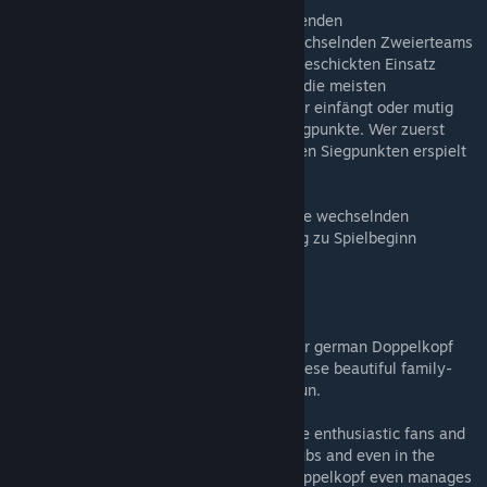
Spielprinzip: Spieler legen Karten in spannenden
Kartenstichduellen und spielen dabei in wechselnden Zweierteams
zusammen. Jeder Spieler muss durch den geschickten Einsatz
seiner Karten Silbermünzen erbeuten. Wer die meisten
Silbermünzen erbeutet, „Füchse“ der Gegner einfängt oder mutig
sein „Karlchen“ spielt, gewinnt goldene Siegpunkte. Wer zuerst
eine vorher festgelegte Anzahl von goldenen Siegpunkten erspielt
hat, gewinnt das Spiel.
Den besonderen Reiz des Spiels machen die wechselnden
Zweierteams aus, deren Zusammensetzung zu Spielbeginn
unbekannt sind.
----------<english> ----------
DOUBLEHEAD KIDS is based on the popular german Doppelkopf
trick-taking game. Play Doppelkopf with these beautiful family-
friendly cards. Easy to learn – long game fun.
The Doppelkopf-Game finds more and more enthusiastic fans and
supporters, who organize themselves in clubs and even in the
German Doppelkopf Association (DDV). Doppelkopf even manages