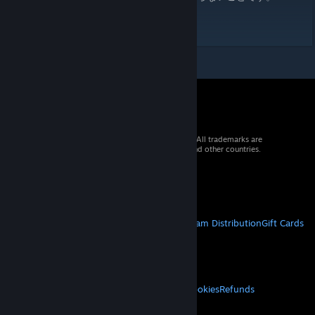
© 2026 Valve Corporation. All rights reserved. All trademarks are
property of their respective owners in the US and other countries.
VAT included in all prices where applicable.
Get Mobile Apps
STEAM
About Steam
Steam SSA
Steamworks
Steam Distribution
Gift Cards
VALVE
About Valve
Jobs
Hardware
Recycling
LEGAL
Privacy
Accessibility
Notices & Policies
Cookies
Refunds
MORE