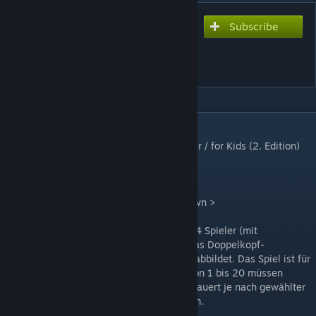
Subscribe
Subscribe to download
DOUBLEHEAD KIDS - 2nd
Edition
DESCRIPTION
DOUBLEHEAD KIDS - Doppelkopf für Kinder / for Kids (2. Edition)
www.doublehead-kids.de
< deutsch - english and japanese scroll down >
DOUBLEHEAD KIDS ist ein Kartenspiel für 4 Spieler (mit
Erweiterung auch für 6 Spieler), welches das Doppelkopf-
Normalspiel mit familiengerechten Karten abbildet. Das Spiel ist für
Spieler ab ca. 6 Jahren geeignet (Zahlen von 1 bis 20 müssen
selbständig gelesen werden können) und dauert je nach gewählter
Siegpunktzahl zwischen 30 und 60 Minuten.