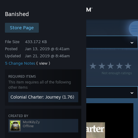
Sign in
Banished
Store
Store Page
Banished
File Size
433.172 KB
Community
Posted
Jan 13, 2019 @ 6:41am
Updated
Jan 21, 2019 @ 8:46am
Banished
>
Workshop
>
MońKěүZy's Workshop
About
5 Change Notes
( view )
[FR]Colonial Charter
Not enough ratings
Journey
Support
REQUIRED ITEMS
This item requires all of the following
other items
Change language
Colonial Charter: Journey (1.76)
Get the Steam Mobile App
CREATED BY
View desktop website
MońKěүZy
Offline