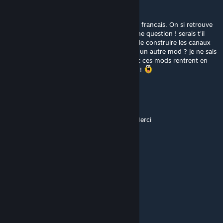
SILVER87000
Apr 6, 2019 @ 8:47am
Bonjour et merci beaucoup pour ce mod en francais. On si retrouve
mieux et c'est un vrai plaisir d'y rejouer...! une question ! serais t'il
possible de rajouter a ce mod la possibilite de construire les canaux
de plusieurs largeur qui se trouve deja dans un autre mod ? je ne sais
plus lequels ; peu etre mega mod...! car tout ces mods rentrent en
conflits entre eux et ça fait planter le jeu...!!!!
trantran
Mar 17, 2019 @ 6:20am
quel bon pretexte pour revenir sur ce jeu. Merci
Alexdu02 [FR]
Jan 28, 2019 @ 1:46am
Un plaisir de testé ta map sur le jeu
Sakakum
Jan 24, 2019 @ 10:10am
Merci beaucoup pour la traduction o/