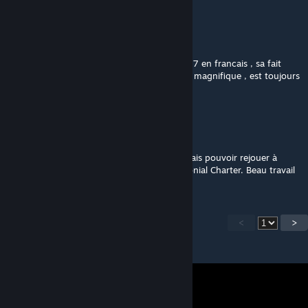
SpyBoB ♛
Jan 22, 2019 @ 12:02pm
Au plaisir de enfin jouer a colonial charter 1.7 en francais , sa fait
plaisir de voir que la communauté de ce jeu magnifique , est toujours
aussi active, en tout cas, beau boulot !
Don Quijote
Jan 18, 2019 @ 11:06am
Merci beaucoup pour cette traduction. Je vais pouvoir rejouer à
Banished et profiter du nouvel opus de Colonial Charter. Beau travail
<
>