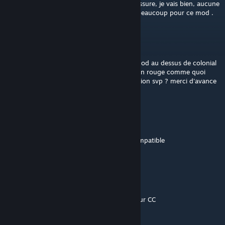
Je suis tombé dessus par hasard (je vous rassure, je vais bien, aucune
égratignure) et j'ai hâte de l'essayer, merci beaucoup pour ce mod .
XXXhaze85
Jan 20, 2020 @ 5:20am
salut , comme anisyang lorsque je met ce mod au dessus de colonial
charter journey 1.76 cela m'affiche le tout en rouge comme quoi
c'est incompatible ...? quelqu'un a une solution svp ? merci d'avance
anisyang
Nov 8, 2019 @ 6:09am
Bonjour
Le jeux me dit que les deux mod sont imcompatible
Quelqu'un a le meme soucis ?
Gizmodod
May 23, 2019 @ 11:46am
Bonjour et merci pour la reprise de la trad sur CC