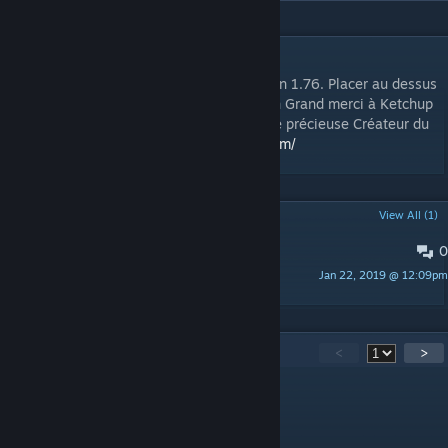
DESCRIPTION
Traduction du Mods Colonial Charter version 1.76. Placer au dessus
du mod Colonial Charter: Journey (1.76) Un Grand merci à Ketchup
du forum blackliquidsoftware pour son aide précieuse Créateur du
mod Original:
http://blackliquidsoftware.com/
POPULAR DISCUSSIONS
View All (1)
0
download manuel quelque part ?
Jan 22, 2019 @ 12:09pm
GI Jeff
14
Comments
<
>
MrPropre61
Nov 30, 2020 @ 10:28pm