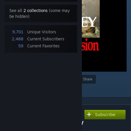
See all
2 collections
(some may
be hidden)
9,701
Unique Visitors
2,488
Current Subscribers
59
Current Favorites
Award
Favorite
Share
Add to Collection
Subscribe
Subscribe to download
[FR]Colonial Charter Journey