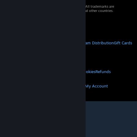
© 2026 Valve Corporation. All rights reserved. All trademarks are
property of their respective owners in the US and other countries.
VAT included in all prices where applicable.
Get Mobile Apps
STEAM
About Steam
Steam SSA
Steamworks
Steam Distribution
Gift Cards
VALVE
About Valve
Jobs
Hardware
Recycling
LEGAL
Privacy
Accessibility
Notices & Policies
Cookies
Refunds
MORE
Get Steam
Get Mobile Apps
Get Support
My Account
© Valve Corporation. All rights reserved. All
trademarks are property of their respective owners
in the US and other countries.
Privacy Policy
|
Legal
|
Accessibility
|
Steam Subscriber Agreement
|
Refunds
|
Cookies