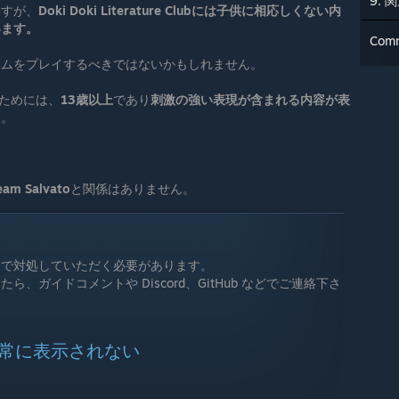
9. 
ますが、
Doki Doki Literature Clubには子供に相応しくない内
います。
Com
ームをプレイするべきではないかもしれません。
イするためには、
13歳以上
であり
刺激の強い表現が含まれる内容が表
す。
eam Salvato
と関係はありません。
自で対処していただく必要があります。
、ガイドコメントや Discord、GitHub などでご連絡下さ
常に表示されない