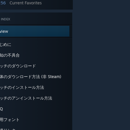
256
Current Favorites
 INDEX
view
はじめに
 既知の不具合
 パッチのダウンロード
本体のダウンロード方法 (非 Steam)
 パッチのインストール方法
 パッチのアンインストール方法
AQ
 使用フォント