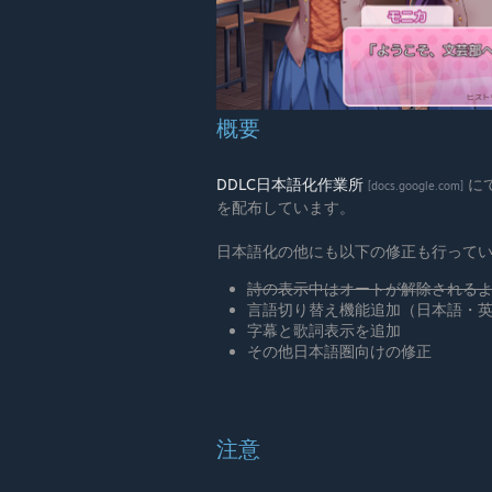
概要
DDLC日本語化作業所
にて
[docs.google.com]
を配布しています。
日本語化の他にも以下の修正も行って
詩の表示中はオートが解除される
言語切り替え機能追加（日本語・
字幕と歌詞表示を追加
その他日本語圏向けの修正
注意