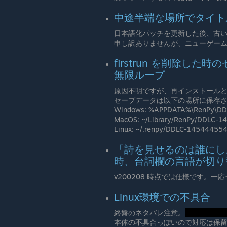
中途半端な場所でタイト
日本語化パッチを更新した後、古
申し訳ありませんが、ニューゲー
firstrun を削除し
無限ループ
原因不明ですが、再インストール
セーブデータは以下の場所に保存
Windows: %APPDATA%\RenPy\D
MacOS: ~/Library/RenPy/DDLC-
Linux: ~/.renpy/DDLC-14544455
「詩を見せるのは誰にし
時、台詞欄の言語が切り
v200208 時点では仕様です。
Linux環境での不具合
終盤のネタバレ注意。
本体の不具合っぽいので対応は保