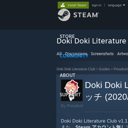
Install Steam
sign in
|
language
STORE
Doki Doki Literature
All
Discussions
Screenshots
Artwo
COMMUNITY
Doki Doki Literature Club
>
Guides
>
Proudust
ABOUT
Doki Doki
SUPPORT
ッチ (2020
By Proudust
Doki Doki Literature
また、
Steam アカウント無し