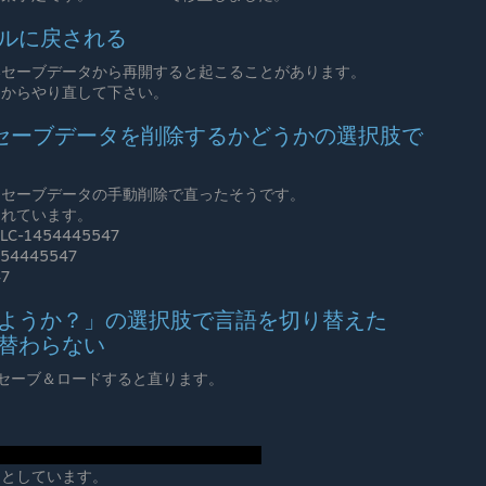
ルに戻される
いセーブデータから再開すると起こることがあります。
ムからやり直して下さい。
た時のセーブデータを削除するかどうかの選択肢で
とセーブデータの手動削除で直ったそうです。
されています。
DLC-1454445547
1454445547
47
ようか？」の選択肢で言語を切り替えた
替わらない
一応セーブ＆ロードすると直ります。
留としています。