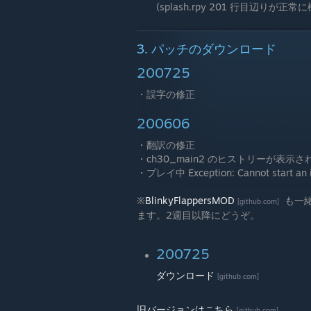
(splash.rpy 201 行目辺りが
3. パッチのダウンロード
200725
・誤字の修正
200606
・翻訳の修正
・ch30_main2 のヒストリーが表示
・プレイ中 Exception: Cannot sta
※
BlinkyFlappersMOD
も一
[github.com]
ます。2週目以降にどうぞ。
200725
ダウンロード
[github.com]
旧バージョンはこちら
[github.com]