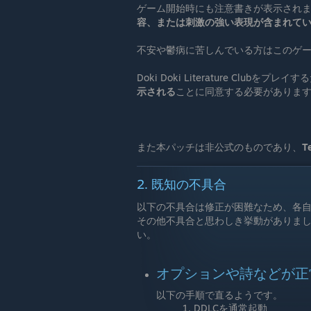
ゲーム開始時にも注意書きが表示され
容、または刺激の強い表現が含まれて
不安や鬱病に苦しんでいる方はこのゲ
Doki Doki Literature Clubをプレ
示される
ことに同意する必要がありま
また本パッチは非公式のものであり、
T
2. 既知の不具合
以下の不具合は修正が困難なため、各
その他不具合と思わしき挙動がありましたら
い。
オプションや詩などが正
以下の手順で直るようです。
DDLCを通常起動