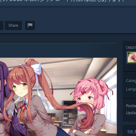
Share
CREAT
Cate
Lang
Post
Upda
59,