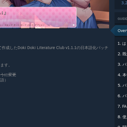
3,
GUIDE
Over
1. 
作成したDoki Doki Literature Club v1.1.1の日本語化パッチ
2.
3.
います。
ように変更
4. 
英語）
5.
6.
7. F
8.