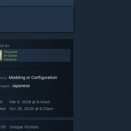
ED BY
Proudust
In-Game
Factorio
Modding or Configuration
gory:
Japanese
uages:
ed
Feb 9, 2018 @ 8:43am
ted
Oct 28, 2020 @ 6:32pm
358
Unique Visitors