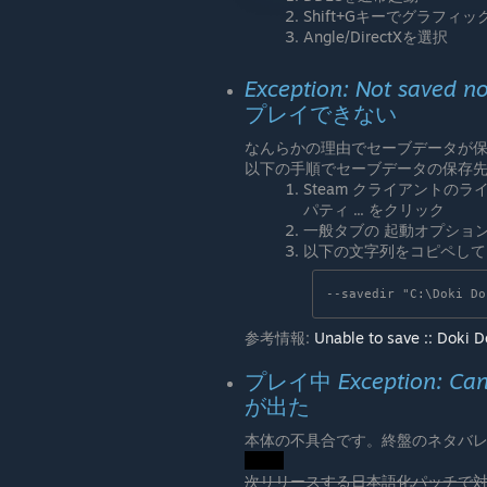
Shift+Gキーでグラフ
Angle/DirectXを選択
Exception: Not saved no
プレイできない
なんらかの理由でセーブデータが
以下の手順でセーブデータの保存
Steam クライアントのライブラ
パティ ... をクリック
一般タブの 起動オプショ
以下の文字列をコピペして 
--savedir "C:\Doki Do
参考情報:
Unable to save :: Doki D
プレイ中
Exception: Can
が出た
本体の不具合です。終盤のネタバ
次リリースする日本語化パッチで