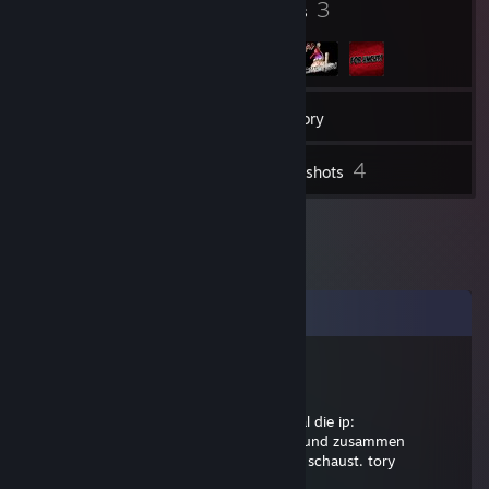
3
3
Badges
Groups
20
Friends
Inventory
4
Screenshots
Comments
T_o_r_Y 🖤💛
May 25, 2010 @ 8:40pm
hi lars, ist ein ts DREI server hier noch mal die ip:
62.75.220.225:9987 , das pw wird klein und zusammen
geschrieben. freu mich wenn du mal rein schaust. tory