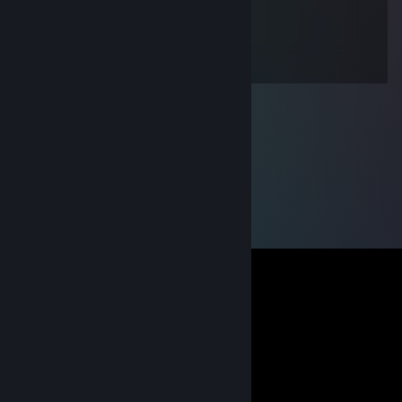
[MDMMDS]HiFi
Jan 6, 2010 @ 9:03pm
Mess with the Best and die like the Rest!