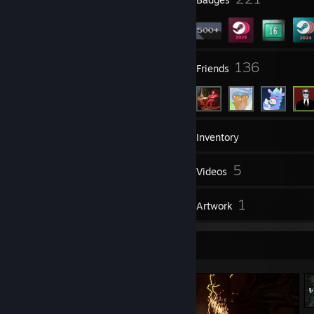
4
136
Groups
Friends
867
Games
Inventory
649
5
Screenshots
Videos
41
1
Reviews
Artwork
Screenshot Showcase