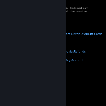
© 2026 Valve Corporation. All rights reserved. All trademarks are
property of their respective owners in the US and other countries.
VAT included in all prices where applicable.
Get Mobile Apps
STEAM
About Steam
Steam SSA
Steamworks
Steam Distribution
Gift Cards
VALVE
About Valve
Jobs
Hardware
Recycling
LEGAL
Privacy
Accessibility
Notices & Policies
Cookies
Refunds
MORE
Get Steam
Get Mobile Apps
Get Support
My Account