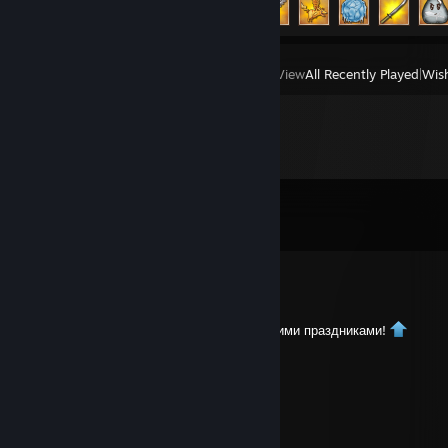
View
All Recently Played
|
Wish
Comments
View all
268
comments
カットストレンジャー
May 23 @ 9:17am
поздравляю с наступившими и наступающими праздниками!
Kan1Bal
Feb 4 @ 5:27pm
Спасибо!