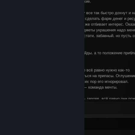
оказывается, некоторые из них очень плохие.
>20 часов: как добывать золото?! Почему все так быстро дохнут и 
стресс?! Вашу мать, почему нельзя было сделать фарм денег и рес
более прибыльным?! Это побирательство же отбивает интерес. Оказ
ещё тут можно настраивать навыки и предметы украшения надо мен
зависимости от заданий. Коллекционер, кстати, забавный, но пусть 
встречается.
Заметка на будущее: надо бы почитать гайды, а то положение прибл
бедственному.
>30 часов: да, гайды помогают, но только всё равно нужно как-то
повнимательней собирать пати и не жопиться на припасы. Оглушен
полезная хрень, непонятно, почему я до сих пор его игнорировал.
Доктор+Воровка+Весталка+Крестоносец — команда мечты.
Заметка на будущее: научиться не жалеть героев, всё равно они ро
умереть…
View all 4 comments
>40 часов: Доктор+Воровка+Весталка+Крестоносец — не команда м
Надо ещё ВНИМАТЕЛЬНЕЙ подбирать персонажей.
Awards Showcase
Заметка на будущее: надо научиться определять приоритетные цели