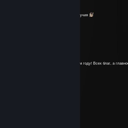
COMMANDER
Feb 4 @ 8:36am
С ДР из будущего, спокойствия и благополучия
Lord Meowgorth
Jan 9 @ 9:13am
С наступвишем новым годом! Урааа
The lost man
Jan 3 @ 9:06pm
С наступившим, всего самого самого в этом году! Всех благ, а главн
и удачного рандома в рогаликах)
. ☆。• *₊°。✮°。
☆ °。。＼｜／ 。 ☆°
☆ * ʜєʟʟɵ 𝟸𝟶𝟸6 *。☆*
✮°。 。／ ｜ ＼ 。✮°
. .✮。• *₊°。☆°。
Venture gamer
Jan 3 @ 6:26am
С наступившим Новым годом!