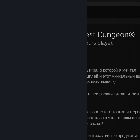
Review Showcase
Darkest Dungeon®
320 Hours played
------Хронология------
0-10 часов: боже, кажется, это именно та игра, о которой я мечтал:
симпатичный сеттинг, увлекательный геймплей и этот уникальный ш
совсем не так сложно, как пишут, запросто всех выношу.
Заметка на будущее: завтра сразу сделать все рабочие дела, чтобы
человечьи зарубиться.
>10 часов: писали правильно, тут сложно, но от этого только интере
Кстати, как бы по-быстрому добыть золотишко, а то что-то прям сов
хватает на восстановление и лечение персонажей.
Заметка на будущее: не стоит лапать все интерактивные предметы,