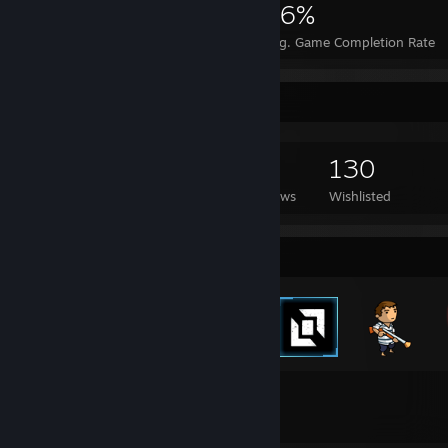
11,547
43
36%
Achievements
Perfect Games
Avg. Game Completion Rate
Game Collector
867
579
41
130
Games Owned
DLC Owned
Reviews
Wishlisted
Badge Collector
221
297
Total Badges Earned
Game Cards