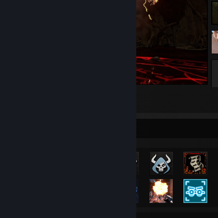
DOOM
33
3
1
Rarest Achievement Showcase