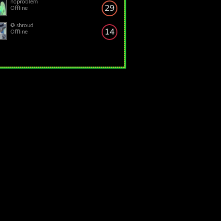
noproblem
29
Offline
✪ shroud
14
Offline