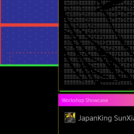
⣿⣻⣿⣿⡷⣿⣿⣿⣿⣿⡗⣦⠸⡿⠋⠁⢀⢀⣠⣴⢿⣿⣽
⣿⢷⣻⣿⣿⣷⣻⣿⣿⣿⡷⠛⣁⢀⣀⣤⣶⣿⣛⡿⣿⣮⣽
⠸⣟⣯⣿⣿⣷⢿⣽⣿⣿⣷⣿⣷⣆⠹⣿⣶⣯⠿⣿⣶⣟⣻
⣇⠹⣟⣾⣻⣿⣿⢾⡽⣿⣿⣿⣿⣿⣆⢹⣶⣿⣻⣷⣯⣟⣿
⣿⣆⠹⣷⡻⣽⣿⣯⢿⣽⣻⣿⣿⣿⣿⣆⢻⣿⣿⣿⣿⣿⣿
⡙⠾⣆⠹⣿⣦⠛⣿⢯⣷⢿⡽⣿⣿⣿⣿⣆⠻⣿⣿⣿⣿⣿
⣿⣷⡌⢦⠙⣿⣿⣌⠻⣽⢯⣿⣽⣻⣿⣿⣿⣧⠩⢻⣿⣿⣿
⣿⣽⣆⠹⣧⠘⣿⣿⡷⣌⠙⢷⣯⡷⣟⣿⣿⣿⣷⡀⡹⣿⣿
⢻⣽⣿⡄⢻⣷⡈⢿⣿⣿⢧⢀⠙⢿⣻⡾⣽⣻⣿⣿⣄⠌⢿
⡄⢿⣿⣷⢀⠹⣟⣆⠻⣿⣿⣆⢀⣀⠉⠻⣿⡽⣯⣿⣿⣷⣈
⣷⡈⢿⣿⣇⢱⡘⢿⣷⣬⣙⠿⣧⠘⣆⢀⠈⠻⣷⣟⣾⢿⣿
⣿⣷⡈⢿⣿⡆⢣⡀⠙⢾⣟⣿⣿⣷⡈⠂⠘⣦⡈⠿⣯⣿⢾
⣿⣿⣿⣄⠻⣿⡄⢳⡄⢆⡙⠾⣽⣿⣿⣆⡀⢹⡷⣄⠙⢿⣿
⣿⣿⣿⣿⣦⡙⣿⣆⢻⡌⢿⣶⢤⣉⣙⣿⣷⡀⠙⠽⠷⠄⠹
⣿⣿⣿⣿⣿⣷⣮⣿⣿⣿⡌⠁⢤⣤⣤⣤⣬⣭⣴⣶⣶⣶⣆
Workshop Showcase
JapanKing SunX