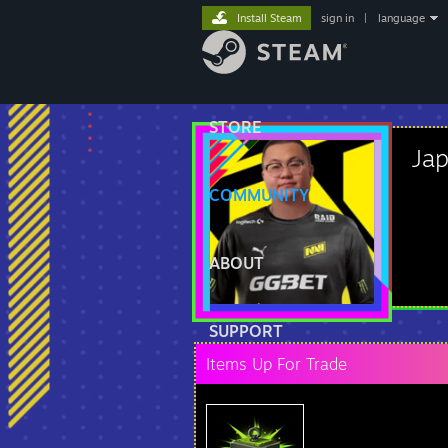
Install Steam
sign in
|
language
STORE
Ja
COMMUNITY
ABOUT
SUPPORT
Items Up For Trade