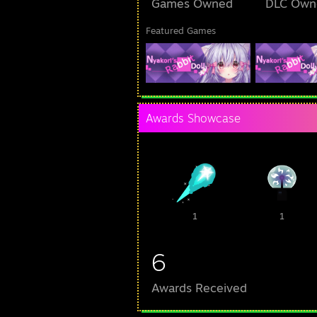
Games Owned
DLC Own
Featured Games
Awards Showcase
1
1
6
Awards Received