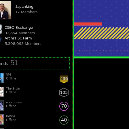
Japanking
17 Members
CSGO Exchange
92,854 Members
Archi's SC Farm
5,308,093 Members
51
iends
猫七
436
Offline
The Brain
105
Offline
noproblem
70
Offline
loltips
40
Offline