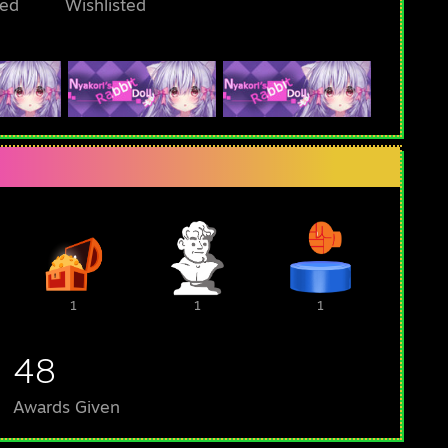
ed
Wishlisted
1
1
1
48
Awards Given