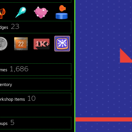
23
dges
1,686
mes
ventory
10
rkshop Items
5
oups