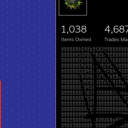
1,038
4,68
Items Owned
Trades Ma
⣿⣿⣿⣿⣿⣿⡷⣯⢿⣿⣷⣻⢯⣿⡽⣻⢿⣿⣿⣿⣿⣿⣿
⣿⣿⣿⣿⣿⣿⣻⣽⡿⣿⣎⠙⣿⣞⣷⡌⢻⣟⣿⣿⣿⣿⣿
⣿⣿⣿⣿⣿⣿⣟⣷⣿⣿⣿⡀⠹⣟⣾⣟⣆⠹⣯⣿⣿⣿⣿
⣿⣿⣿⣿⣿⣿⣯⢿⣾⢿⣿⡄⢄⠘⢿⣞⡿⣧⡈⢷⣿⣿⣿
⣿⣿⣿⣿⣿⣿⣟⣯⣿⢿⣿⡆⢸⡷⡈⢻⡽⣷⡷⡄⠻⣽⣿
⣿⣿⣿⣿⣿⣿⡎⣿⢾⡿⣿⡆⢸⣽⢻⣄⠹⣷⣟⣿⣄⠹⣟
⣿⣿⣿⣿⣿⣿⣧⢸⡿⣟⣿⡇⢸⣯⣟⣮⢧⡈⢿⣞⡿⣦⠘
⣿⣿⣿⣿⣿⣿⣿⡈⣿⢿⣽⡇⠘⠛⠛⠛⠓⠓⠈⠛⠛⠟⠇
⣿⣿⣿⣿⣿⣿⣿⡇⢹⣿⡽⡇⢸⣿⣿⣿⣿⣿⣞⣆⠰⣶⣶
⣿⣿⣿⣿⣿⣿⣿⣿⠘⣯⡿⡇⢸⣿⣿⣿⣿⣿⣿⣿⣧⡈⢿
⣿⣿⣿⣿⣿⣿⣿⣿⡇⢹⣿⠇⢸⣿⣿⣿⣿⣿⣿⣿⣿⣷⣄
⣿⣿⣿⣿⣿⣿⣿⣿⣿⡈⣿⡃⢼⣿⣿⣿⣿⣿⣿⣿⣿⣿⣿
⣿⣿⣿⣿⣿⣿⣿⣿⡿⠃⠘⠁⠉⠉⠉⠉⠉⠉⠉⠉⠉⠙⠛
⣿⣿⣿⣟⣿⣿⣿⣿⣶⣶⡆⢀⣿⣾⣿⣾⣷⣿⣶⠿⠚⠉⢀
⣿⢿⣿⣿⣻⣿⣿⣿⣿⣿⡿⠐⣿⣿⣿⣿⠿⠋⠁⢀⢀⣤⣾