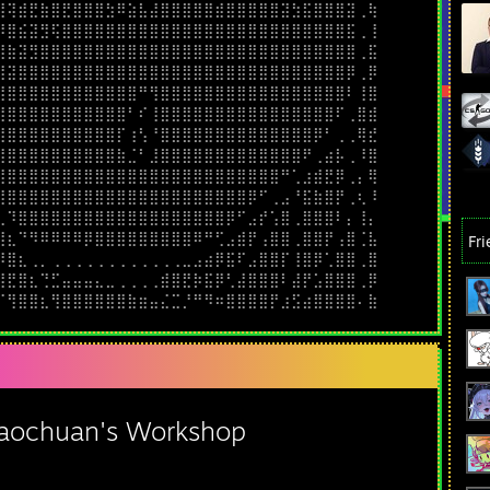
⣻⢽⣾⣟⣷⣿⣟⣿⣿⣿⣳⠿⣵⣧⣼⣿⣿⣿⣿⣿⣾⣿⣿⣿⣿⣿⣽⣳⣯⣿⣿⣿⣽⢀⢷
⡻⣿⣮⣽⣻⢯⣿⣿⣿⣿⣿⣿⣿⣿⣿⣿⣿⣿⣿⣿⣿⣿⣿⣿⣿⣿⣿⣿⣿⣿⣿⣿⣯⢀⢸
⢿⣷⣽⣻⣿⣿⣿⣿⣿⣿⣿⣿⣿⣿⣿⣿⣿⣿⣿⣿⣿⣿⣿⣿⣿⣿⣿⣿⣿⣿⣿⣿⣿⢀⣯
⣿⣽⣿⣿⣿⣿⣿⣿⣿⣿⣿⣿⣿⣿⣿⣿⣿⣿⣿⣿⣿⣿⣿⣿⣿⣿⣿⣿⣿⣿⣿⣿⡿⢀⡿
⣿⣿⣿⣿⣿⣿⣿⣿⣿⣿⣿⣿⣿⠛⢻⣿⣿⣿⣿⣿⣿⣿⣿⣿⣿⣿⣿⣿⣿⣿⣿⣿⠇⢸⣿
⣿⣿⣿⣿⣿⣿⣿⣿⣿⣿⣿⣿⠃⠎⢸⣿⣿⣿⣿⣿⣿⣿⣿⣿⣿⣿⣿⣿⣿⣿⣿⠏⢀⣿⣾
⣿⣿⣿⣿⣿⣿⣿⣿⣿⣿⣿⡏⢰⢣⠘⣿⣿⣿⣿⣿⣿⣿⣿⣿⣿⣿⣿⣿⣿⡿⠃⢀⢀⢿⣞
⣿⣿⣿⣿⣿⣿⣿⣿⣿⣿⣿⣷⣈⠃⣸⣿⣿⣿⣿⣿⣿⣿⣿⣿⣿⣿⣿⣿⠟⢀⣴⡧⢀⠸⣿
⣿⣿⣿⣿⣿⣿⣿⣿⣿⣿⣿⣿⣿⣿⣿⣿⣿⣿⣿⣿⣿⣿⣿⣿⣿⣿⠛⢁⣰⣾⣟⡿⢀⡄⢿
⢻⣿⣿⣿⣿⣿⣿⣿⣿⣿⣿⣿⣿⣿⣿⣿⣿⣿⣿⣿⣿⣿⣿⡿⠋⢀⣠⠘⣯⣷⣿⡟⢀⢆⠸
⣆⠹⣿⣿⣿⣿⣿⣿⣿⣿⣿⣿⣿⣿⣿⣿⣿⣿⣿⣿⣿⡿⠋⣠⡞⢡⣿⢀⣿⣿⣿⠇⡄⢸⡄
⣿⣆⠙⠻⠿⠿⠿⠿⡿⣿⣿⣿⣿⣿⣿⣿⣿⣿⠿⠛⢋⣠⣾⡟⢠⣿⣿⢀⣿⣿⡟⢠⣿⢈⣧
Fr
⡾⣿⣆⢀⡀⢀⢀⢀⢀⢀⢀⢀⢀⢀⢀⢀⢀⣀⣠⣴⡿⣯⠏⣠⣿⣿⡏⢸⣿⡿⢁⣿⣿⢀⣿
⣿⣟⣿⣆⢙⣋⣤⣤⣤⣄⣀⢀⢀⢀⢀⣾⣿⣟⡷⣯⡿⢃⣼⣿⣿⣿⠇⣼⡟⣡⣿⣿⣿⢀⡿
⠈⢻⣿⣿⣆⢻⣿⣿⣿⣿⣿⣿⣷⣶⣤⣌⣉⡘⠛⠻⠶⣿⣿⣿⣿⡟⣰⣫⣴⣿⣿⣿⣿⠄⣷
iaochuan's Workshop