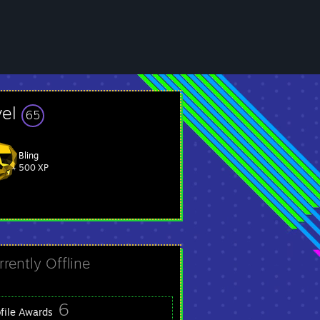
vel
65
Bling
500 XP
rrently Offline
6
ofile Awards