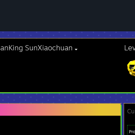
panKing SunXiaochuan
Le
Cu
Pr