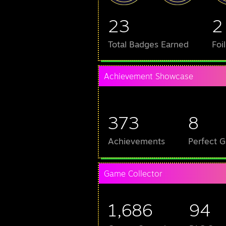
23
2
Total Badges Earned
Foi
Achievement Showcase
373
8
Achievements
Perfect 
Game Collector
1,686
94