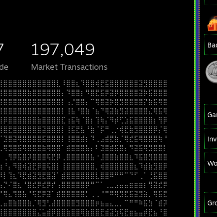
7
197,049
Ba
de
Market Transactions
⣿⣿⣿⣿⣿⣿⣿⣿⣿⣿⣿⣿⣇⠸⣿⣿⣆⠹⣿⣿⢾⣟⣯⣿⣿⣿⣿⣿⣿⣽⣻⣿⣿⣿⣿
⣿⣿⣿⣿⣿⣿⣷⣿⣿⣿⣿⣿⣿⡄⠹⣿⣿⡆⠻⣿⣟⣯⡿⣽⡿⣿⣿⣿⣿⣽⡷⣯⣿⣿⣿
⣿⣿⣿⣿⣿⣿⣿⣿⣿⣿⣿⣿⣿⡇⢠⡘⣿⣿⡄⠉⢿⣿⣽⡷⣿⣻⣿⣿⣿⣿⡝⣷⣯⢿⣿
⣿⣿⣿⣿⣿⣿⣿⣿⣿⣿⣿⣿⣿⡇⢸⣧⠘⣿⣷⠈⣦⠙⢿⣽⣷⣻⣽⣿⣿⣿⣿⣌⢿⣯⢿
Ga
⣿⡿⣿⣿⣿⣿⣿⣿⣷⣿⣿⣿⣿⣏⢰⣯⢷⠈⣿⡆⢹⢷⡌⠻⡾⢋⣱⣯⣿⣿⣿⣿⡆⢻⡿
⣿⣿⣟⣿⣿⣿⣿⣿⣿⣽⣿⣿⣿⡇⢸⣯⣟⣧⠘⣷⠈⡯⠛⢀⡐⢾⣟⣷⣻⣿⣿⣿⡿⡌⢿
⠏⣹⣿⣽⢿⣿⣿⣿⣿⣯⣿⣿⣿⡇⢸⣿⣿⣾⡆⠹⢀⣠⣾⣟⣷⡈⢿⣞⣯⢿⣿⣿⣿⢷⠘
In
⢀⢿⣻⣿⣯⢿⣿⣿⣿⣷⢿⣿⣿⠁⣾⣿⣿⣿⣧⡄⠇⣹⣿⣾⣯⣿⡄⠻⣽⣯⢿⣻⣿⣿⡇
⡄⢀⢻⡿⣯⣿⡽⣿⣿⣿⢯⣟⡿⢀⣿⣿⣿⣿⣿⣧⠐⣸⣿⣿⣷⣿⣿⣆⠹⣯⣿⣻⣿⣿⣿
Wo
⣳⠘⡄⠻⣿⢾⣽⣟⡿⣿⢯⣿⡇⢸⣿⣿⣿⣿⣿⣿⡀⢾⣿⣿⣿⣿⣿⣿⣆⠹⣾⣷⣻⣿⡿
⠻⡇⢹⣆⠹⣟⣾⣽⣻⣟⣿⣽⠁⣾⣿⣿⣿⣿⣿⣿⣇⣿⣿⠿⠛⠛⠉⠙⠋⢀⠁⢘⣯⣿⣿
⣦⡙⠌⣿⣆⠘⣿⣞⡿⣞⡿⡞⢠⣿⣿⣿⣿⣿⡿⠛⠉⠁⢀⣀⣠⣤⣤⣶⣶⣶⡆⢻⣽⣞⡿
⠛⢿⣄⢻⣿⣧⠘⢯⣟⡿⣽⠁⣾⣿⣿⣿⣿⣿⡃⢀⢀⠘⠛⠿⢿⣻⣟⣯⣽⣻⣵⡀⢿⣯⣟
⢀⣤⣿⣷⣿⣿⣷⡈⢿⣻⢃⣼⣿⣿⣿⣿⣻⣿⣿⣿⡶⣦⣤⣄⣀⡀⠉⠛⠛⠷⣯⣳⠈⣾⡽
Gr
⣿⣿⣿⣿⣿⣿⣿⣿⣌⣥⣾⡿⣿⣿⣷⣿⣿⢿⣷⣿⣿⣟⣾⣽⣳⢯⣟⣶⣦⣤⡾⣟⣦⠘⣿