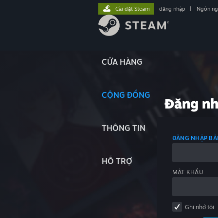
Cài đặt Steam
đăng nhập
|
Ngôn n
CỬA HÀNG
CỘNG ĐỒNG
Đăng n
THÔNG TIN
ĐĂNG NHẬP BẰ
HỖ TRỢ
MẬT KHẨU
Ghi nhớ tôi