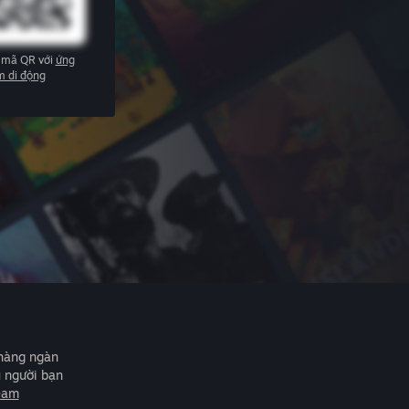
 mã QR với
ứng
m di động
 hàng ngàn
u người bạn
eam