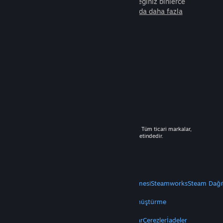
arkadaşla beraber oynayabileceğiniz binlerce
oyunu keşfedin.
Steam hakkında daha fazla
bilgi edinin.
© 2026 Valve Corporation. Tüm hakları saklıdır. Tüm ticari markalar,
ABD ve diğer ülkelerde ilgili sahiplerinin mülkiyetindedir.
Geçerli yerlerde fiyatlara KDV dâhildir.
Mobil Uygulamaları Edin
STEAM
Steam Hakkında
Steam Abonelik Sözleşmesi
Steamworks
Steam Dağı
VALVE
Valve Hakkında
Kariyer
Donanım
Geri Dönüştürme
YASAL
Gizlilik
Erişilebilirlik
Bildirimler ve Politikalar
Çerezler
İadeler