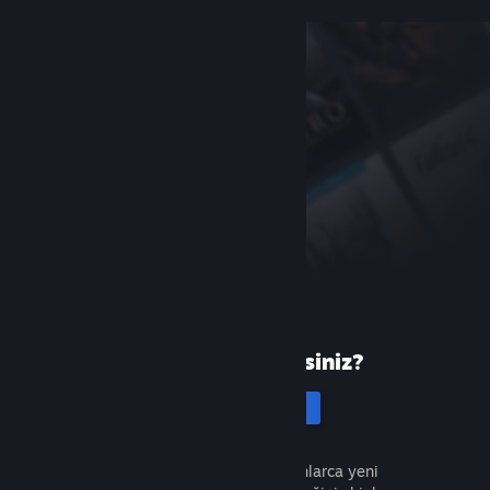
Steam'de yeni misiniz?
Hesap oluştur
Ücretsiz ve kolaydır. Milyonlarca yeni