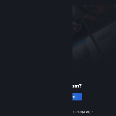
Нови сте в Steam?
Създаване на акаунт
Безплатно и лесно. Открийте хиляди игри,