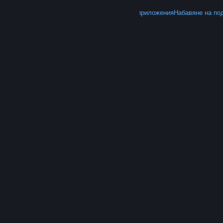
ОЩЕ
Вземете Steam
Вземане на мобилните приложения
Набавяне на по
© Valve Corporation. Всички права запазени. Всички
търговски марки принадлежат на съответните им
собственици в САЩ и други страни.
Декларация за
поверителност
|
Юридическа информация
|
Достъпност
|
Условия за ползване на Steam
|
Възстановявания
|
Бисквитки