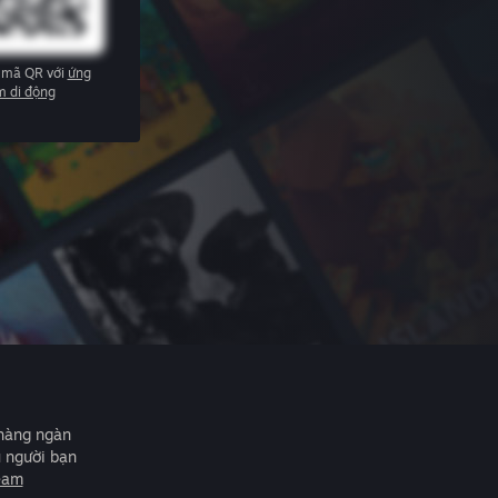
 mã QR với
ứng
m di động
 hàng ngàn
u người bạn
eam