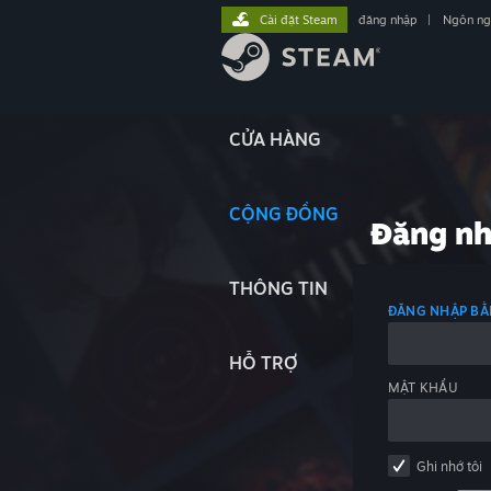
Cài đặt Steam
đăng nhập
|
Ngôn n
CỬA HÀNG
CỘNG ĐỒNG
Đăng n
THÔNG TIN
ĐĂNG NHẬP BẰ
HỖ TRỢ
MẬT KHẨU
Ghi nhớ tôi