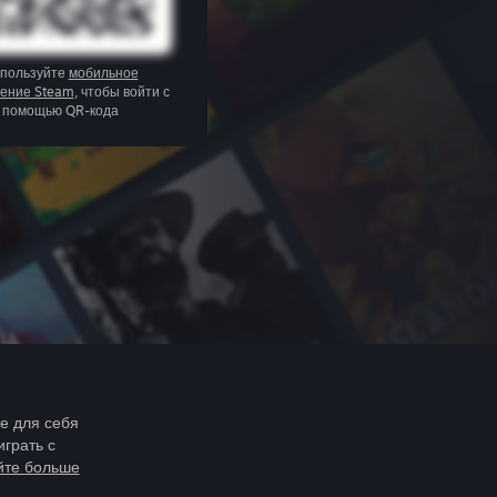
пользуйте
мобильное
ение Steam
, чтобы войти с
помощью QR-кода
те для себя
играть с
йте больше