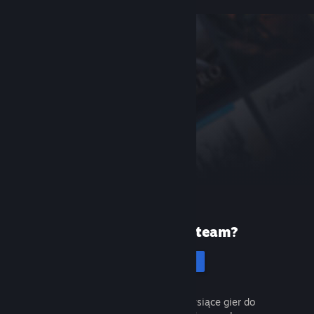
Pierwszy raz na Steam?
Utwórz konto
To łatwe i darmowe. Odkryj tysiące gier do