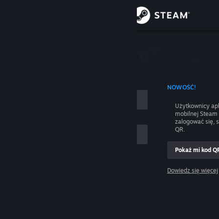
Zaloguj się
Sklep
nie
Społeczność
 UŻYCIEM NAZWY KONTA
NOWOŚĆ!
Informacje
Użytkownicy apl
mobilnej Steam
Wsparcie
zalogować się, 
QR.
Zmień język
Pokaż mi kod Q
 mnie
Pobierz aplikację mobilną Steam
Dowiedz się więcej
Zaloguj się
Wersja przeglądarkowa
Pomocy, nie mogę się zalogować