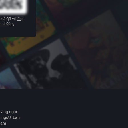
 mã QR với
ứng
m di động
 hàng ngàn
u người bạn
eam