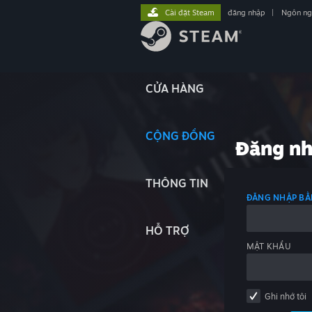
Cài đặt Steam
đăng nhập
|
Ngôn n
CỬA HÀNG
CỘNG ĐỒNG
Đăng n
THÔNG TIN
ĐĂNG NHẬP BẰ
HỖ TRỢ
MẬT KHẨU
Ghi nhớ tôi