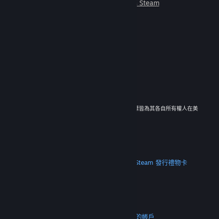
朋友一起遊玩。
深入了解 Steam
© 2026 Valve Corporation。版權所有。所有商標皆為其各自所有權人在美
國與其它國家（地區）之財產。
所有價格均包含增值稅（如適用）。
取得行動應用程式
STEAM
關於 Steam
Steam 訂戶協議
Steamworks
Steam 發行
禮物卡
VALVE
關於 Valve
人才招募
硬體
回收
法務
隱私
輔助功能
公告與政策
Cookie
退款
更多
取得 Steam
取得行動應用程式
聯絡客服
我的帳戶