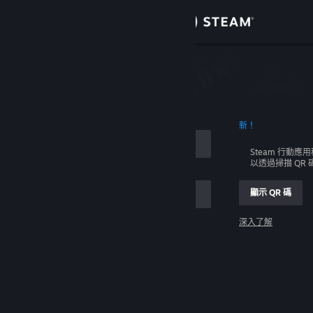
登入
商店
社群
新！
關於
Steam 行動應
以透過掃描 QR
客服
顯示 QR 碼
變更語言
深入了解
取得 Steam 行動應用程式
登入
檢視電腦版網頁
幫幫我，我無法登入