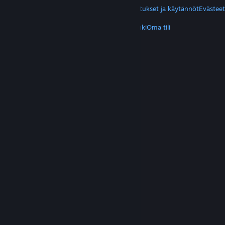
Yksityisyys
Helppokäyttötoiminnot
Ilmoitukset ja käytännöt
Evästeet
LISÄTIETOA
Hanki Steam
Mobiilisovellukset
Asiakastuki
Oma tili
© Valve Corporation. Kaikki oikeudet pidätetään.
Kaikki tavaramerkit ovat omistajiensa omaisuutta
Yhdysvalloissa ja kaikkialla maailmassa.