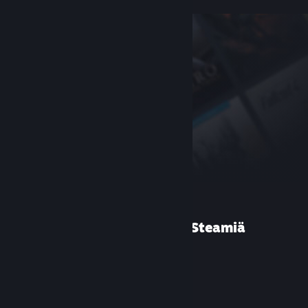
Etkö ole käyttänyt Steamiä
aiemmin?
Luo tili