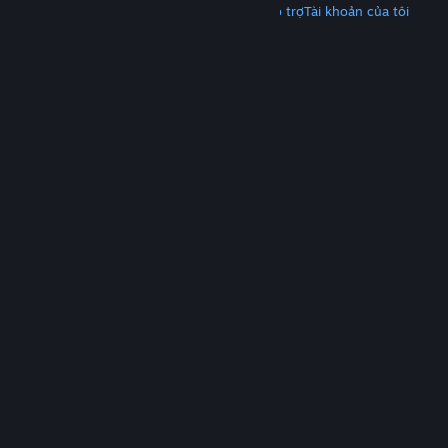
Tải Steam
Tải ứng dụng di động
Nhận hỗ trợ
Tài khoản của tôi
© Valve Corporation. Bảo lưu mọi quyền. Tất cả các
thương hiệu là tài sản của chủ sở hữu tương ứng tại
Hoa Kỳ và các quốc gia khác.
Chính sách bảo mật
|
Pháp lý
|
Hỗ trợ tiếp cận
|
Thỏa thuận người đăng
ký Steam
|
Hoàn tiền
|
Về cookie