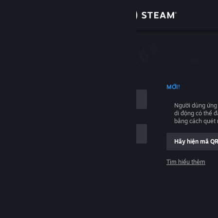
Đăng nhập
Cửa hàng
hập
Cộng đồng
NG TÊN TÀI KHOẢN
MỚI!
Thông tin
Người dùng ứng
di động có thể 
Hỗ trợ
bằng cách quét
Hãy hiện mã Q
Thay đổi ngôn ngữ
Tìm hiểu thêm
Cài ứng dụng Steam di động
Đăng nhập
Xem web cho desktop
Giúp với, tôi không thể đăng nhập