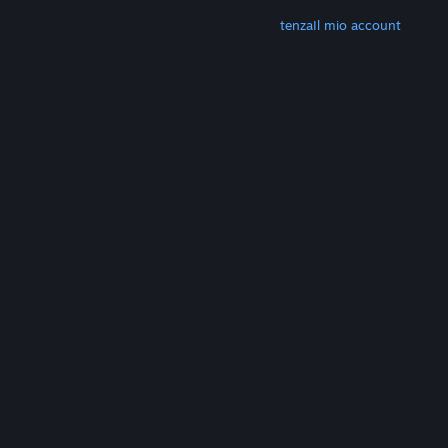
ALTRO
Scarica Steam
Scarica le app mobili
Assistenza
Il mio account