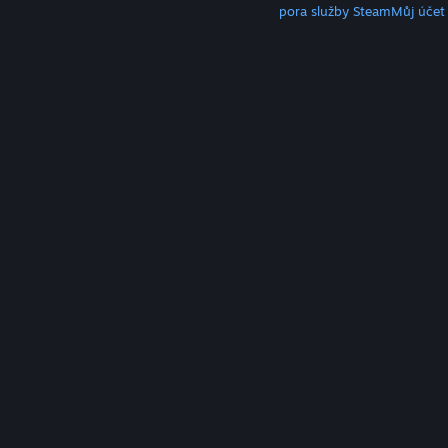
Klient služby Steam
Mobilní aplikace
Podpora služby Steam
Můj účet
© Valve Corporation. Všechna práva vyhrazena.
Všechny ochranné známky jsou vlastnictvím
příslušných subjektů v USA a dalších zemích.
Zásady
ochrany soukromí
|
Právní poučení
|
Přístupnost
|
Smlouva o užívání služby Steam
|
Vrácení peněz
|
Cookies