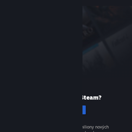
Poprvé ve službě Steam?
Vytvořit účet
Objevte tisíce skvělých her a miliony nových