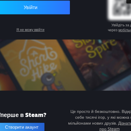
Увійти
Увійдіть за
Я не можу ввійти
через
мобіль
Це просто й безкоштовно. Відк
Уперше в Steam?
себе тисячі ігор, у які можна 
мільйонами нових друзів.
Дізнат
Створити акаунт
про Steam