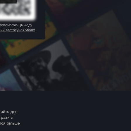
 допомогою QR-коду
ний застосунок Steam
рийте для
грати з
ися більше