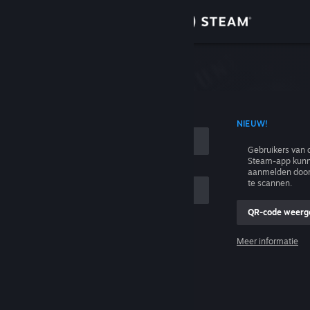
Inloggen
Winkel
n
Community
T ACCOUNTNAAM
NIEUW!
Over
Gebruikers van 
Steam-app kunn
Ondersteuning
aanmelden door
te scannen.
Taal wijzigen
QR-code weerg
e
Download de mobiele Steam-app
Meer informatie
Inloggen
Desktopwebsite weergeven
Help, ik kan niet inloggen