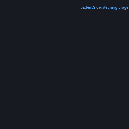
MEER
Steam downloaden
Mobiele apps downloaden
Ondersteuning vrage
© Valve Corporation. Alle rechten voorbehouden.
Alle handelsmerken zijn eigendom van hun
respectieve eigenaren in de Verenigde Staten en
andere landen.
Privacybeleid
|
Juridische
informatie
|
Toegankelijkheid
|
Steam Subscriber
Agreement
|
Terugbetalingen
|
Cookies