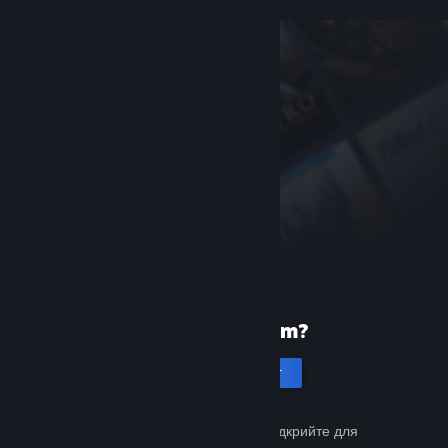
Уперше в Steam?
Створити акаунт
Це просто й безкоштовно. Відкрийте для