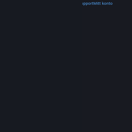
Hämta Steam
Hämta mobilappar
Kundsupport
Mitt konto
© Valve Corporation. Alla rättigheter förbehållna.
Alla varumärken tillhör respektive ägare i USA och
andra länder.
Integritetspolicy
|
Juridisk
information
|
Tillgänglighet
|
Steams
abonnentavtal
|
Återbetalningar
|
Cookies