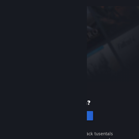
Ny på Steam?
Skapa ett konto
Det är gratis och enkelt. Upptäck tusentals