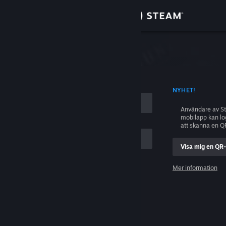
Logga in
Butik
ing
Gemenskap
D KONTONAMN
NYHET!
Om
Användare av S
mobilapp kan l
Support
att skanna en Q
Visa mig en QR
Byt språk
ig
Mer information
Skaffa Steams mobilapp
Logga in
Se skrivbordswebbplats
Hjälp, jag kan inte logga in