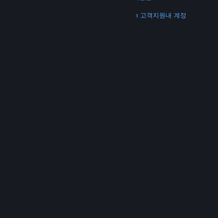
더 보기
Steam 다운로드
모바일 앱 다운로드
Steam 고객지원
내 계정
© Valve Corporation. 모든 권리 보유. 모든 상표는 미국
및 기타 국가에서 각각 해당 소유자의 재산입니다.
개인정
보 처리방침
|
법적 고지
|
접근성
|
Steam 이용 약관
|