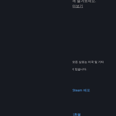
임을 전 세계 새로운 친구들과 힘께 즐겨보세요.
Steam에 관해 자세히 알아보기
© 2026 Valve Corporation. All rights reserved. 모든 상표는 미국 및 기타
국가에서 해당 소유자의 재산입니다.
해당하는 경우 모든 가격에 부가가치세가 포함되어 있습니다.
모바일 앱 다운로드
STEAM
Steam 정보
Steam 이용 약관
Steamworks
Steam 배포
기프트 카드
VALVE
Valve 소개
채용 정보
하드웨어
재활용
법적 고지
개인정보 처리방침
접근성
고지 및 정책
쿠키
환불