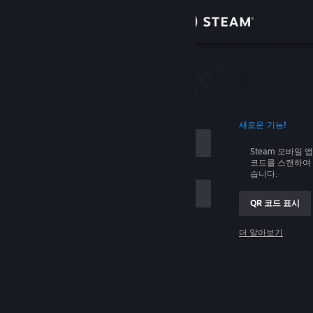
로그인
상점
커뮤니티
로그인
새로운 기능!
정보
Steam 모바일 
코드를 스캔하여 
지원
습니다.
QR 코드 표시
언어 변경
 저장
더 알아보기
Steam 모바일 앱 다운로드
로그인
PC 웹사이트 보기
로그인 관련 문제