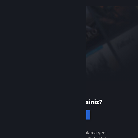
Steam'de yeni misiniz?
Hesap oluştur
Ücretsiz ve kolaydır. Milyonlarca yeni