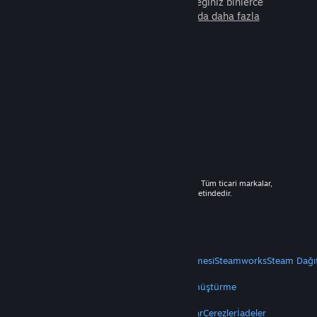
arkadaşla beraber oynayabileceğiniz binlerce
oyunu keşfedin.
Steam hakkında daha fazla
bilgi edinin.
© 2026 Valve Corporation. Tüm hakları saklıdır. Tüm ticari markalar,
ABD ve diğer ülkelerde ilgili sahiplerinin mülkiyetindedir.
Geçerli yerlerde fiyatlara KDV dâhildir.
Mobil Uygulamaları Edin
STEAM
Steam Hakkında
Steam Abonelik Sözleşmesi
Steamworks
Steam Dağı
VALVE
Valve Hakkında
Kariyer
Donanım
Geri Dönüştürme
YASAL
Gizlilik
Erişilebilirlik
Bildirimler ve Politikalar
Çerezler
İadeler