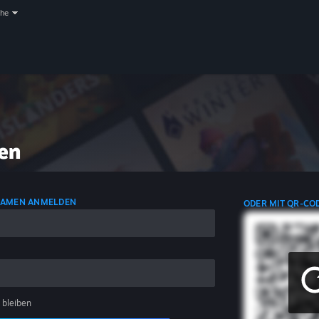
che
en
NAMEN ANMELDEN
ODER MIT QR-CO
 bleiben