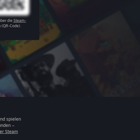
über die
Steam-
 (QR-Code).
nd spielen
unden –
er Steam