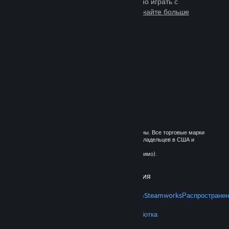
тысячи игр, в которые можно играть с
миллионами новых друзей.
Узнайте больше
о Steam
© 2026 Valve Corporation. Все права сохранены. Все торговые марки
являются собственностью соответствующих владельцев в США и
других странах.
Все цены указаны с учётом НДС (если применимо).
Установить мобильные приложения
STEAM
О Steam
Соглашение подписчика Steam
Steamworks
Распространен
VALVE
О Valve
Вакансии
Оборудование
Переработка
ПРАВОВАЯ ИНФОРМАЦИЯ