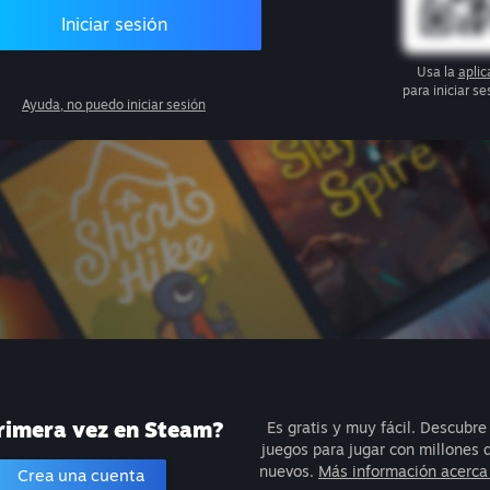
Iniciar sesión
Usa la
apli
para iniciar s
Ayuda, no puedo iniciar sesión
rimera vez en Steam?
Es gratis y muy fácil. Descubre
juegos para jugar con millones
nuevos.
Más información acerca
Crea una cuenta