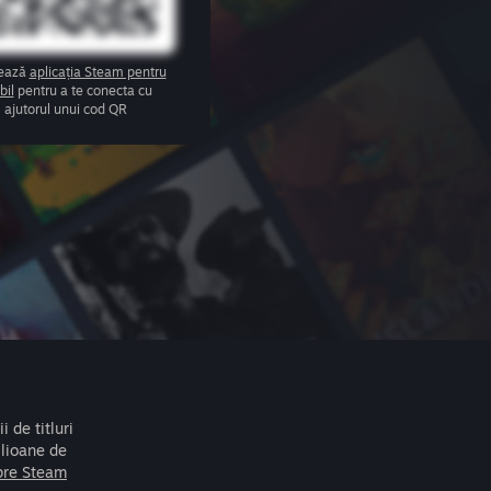
zează
aplicația Steam pentru
bil
pentru a te conecta cu
ajutorul unui cod QR
 de titluri
ilioane de
pre Steam