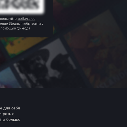
пользуйте
мобильное
ение Steam
, чтобы войти с
помощью QR-кода
те для себя
играть с
йте больше