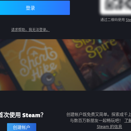
登录
通过二维码使用
St
请求帮助，我无法登录。
首次使用 Steam？
创建帐户既免费又简单。探索成千
与数百万新朋友一起畅玩吧！
了
Steam 的信息
创建帐户