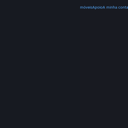
MAIS
Download do Steam
Download de apps móveis
Apoio
A minha cont