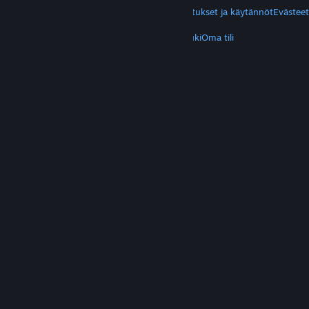
Yksityisyys
Helppokäyttötoiminnot
Ilmoitukset ja käytännöt
Evästeet
LISÄTIETOA
Hanki Steam
Mobiilisovellukset
Asiakastuki
Oma tili
© Valve Corporation. Kaikki oikeudet pidätetään.
Kaikki tavaramerkit ovat omistajiensa omaisuutta
Yhdysvalloissa ja kaikkialla maailmassa.