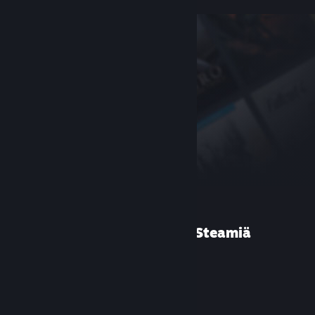
Etkö ole käyttänyt Steamiä
aiemmin?
Luo tili