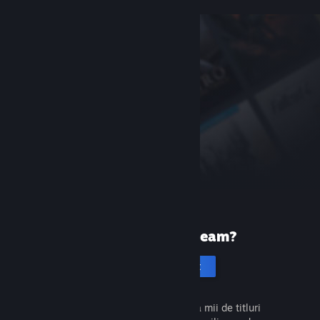
Prima dată pe Steam?
Creează un cont
Este gratuit și ușor. Descoperă mii de titluri