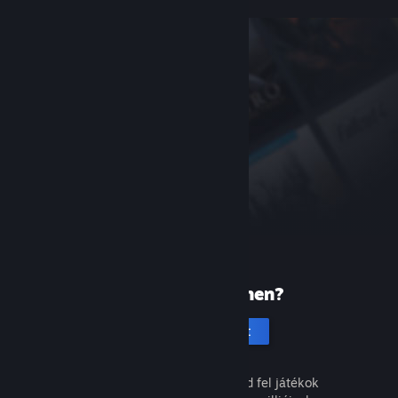
Új vagy a Steamen?
Hozz létre fiókot
Ingyenes és egyszerű. Fedezd fel játékok