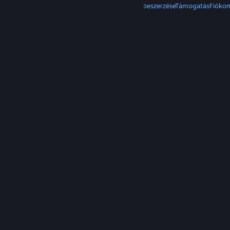
A Steam beszerzése
Mobilalkalmazások beszerzése
Támogatás
Fióko
© Valve Corporation. Minden jog fenntartva. A
védjegyek jogos tulajdonosaiké az Egyesült
Államokban és más országokban.
Adatvédelmi
szabályzat
|
Jogi információk
|
Hozzáférhetőség
|
Steam előfizetői szerződés
|
Visszatérítések
|
Sütik