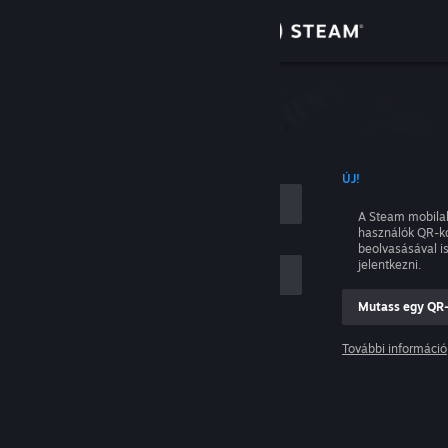
Bejelentkezés
Áruház
tkezés
Közösség
NÉVVEL
ÚJ!
Névjegy
A Steam mobila
használók QR-k
Támogatás
beolvasásával i
jelentkezni.
Nyelvváltás
Mutass egy QR
ám
A Steam mobilalkalmazás beszerzése
További információ
Belépés
Asztali weboldalra váltás
Segítség, nem tudok bejelentkezni