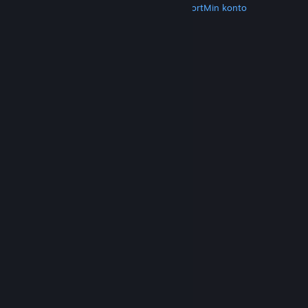
Hent Steam
Hent mobilapps
Kundesupport
Min konto
© Valve Corporation. Alle rettigheder forbeholdes.
Alle varemærker tilhører deres respektive
indehavere i USA og andre lande.
Fortrolighedspolitik
|
Juridisk
|
Tilgængelighed
|
Steam-abonnentaftale
|
Refunderinger
|
Cookies