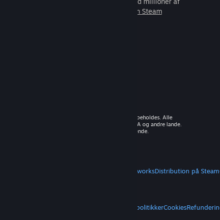
som du kan spille sammen med millioner af
nye venner.
Lær mere om Steam
© 2026 Valve Corporation. Alle rettigheder forbeholdes. Alle
varemærker tilhører deres respektive ejere i USA og andre lande.
Moms inkluderet i alle priser, hvor det er gældende.
Hent mobilapps
STEAM
Om Steam
Steam-abonnentaftale
Steamworks
Distribution på Steam
VALVE
Om Valve
Karriere
Hardware
Genbrug
JURIDISK
Privatliv
Tilgængelighed
Meddelelser og politikker
Cookies
Refunderin
MERE