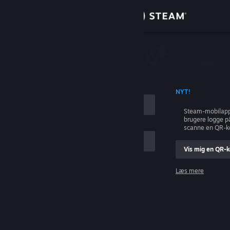
Log på
Butik
Fællesskab
ONTONAVN
NYT!
Om
Steam-mobilapp
brugere logge p
Support
scanne en QR-k
Vis mig en QR-
Skift sprog
Læs mere
Hent Steam-mobilappen
Log på
Vis desktop-webside
Hjælp, jeg kan ikke logge på