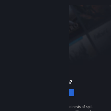
Ny på Steam?
Opret en konto
Det er gratis og nemt. Opdag tusindvis af spil,