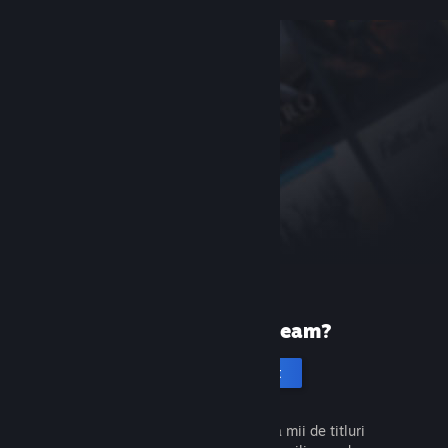
Prima dată pe Steam?
Creează un cont
Este gratuit și ușor. Descoperă mii de titluri