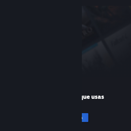
¿Es la primera vez que usas
Steam?
Crea una cuenta