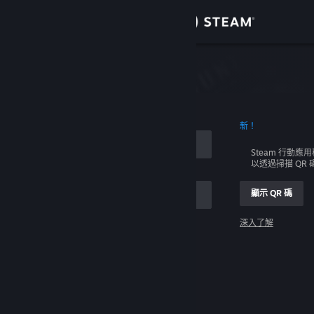
登入
商店
社群
新！
關於
Steam 行動應
以透過掃描 QR
客服
顯示 QR 碼
變更語言
深入了解
取得 Steam 行動應用程式
登入
檢視電腦版網頁
幫幫我，我無法登入