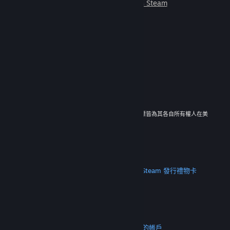
朋友一起遊玩。
深入了解 Steam
© 2026 Valve Corporation。版權所有。所有商標皆為其各自所有權人在美
國與其它國家（地區）之財產。
所有價格均包含增值稅（如適用）。
取得行動應用程式
STEAM
關於 Steam
Steam 訂戶協議
Steamworks
Steam 發行
禮物卡
VALVE
關於 Valve
人才招募
硬體
回收
法務
隱私
輔助功能
公告與政策
Cookie
退款
更多
取得 Steam
取得行動應用程式
聯絡客服
我的帳戶